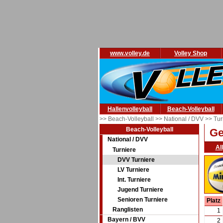
www.volley.de
Volley Shop
Hallenvolleyball
Beach-Volleyball
>> Beach-Volleyball
>> National / DVV
>> Tur
Beach-Volleyball
Ge
National / DVV
Al
Turniere
DVV Turniere
LV Turniere
Int. Turniere
Jugend Turniere
Senioren Turniere
Platz
Ranglisten
1
Bayern / BVV
2