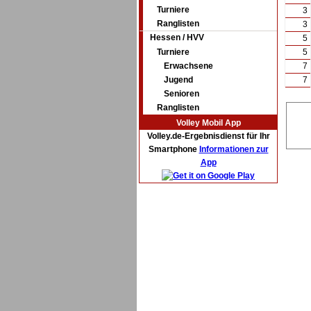
Turniere
3
Ranglisten
3
Hessen / HVV
5
Turniere
5
Erwachsene
7
Jugend
7
Senioren
Ranglisten
Volley Mobil App
Volley.de-Ergebnisdienst für Ihr
Smartphone
Informationen zur
App