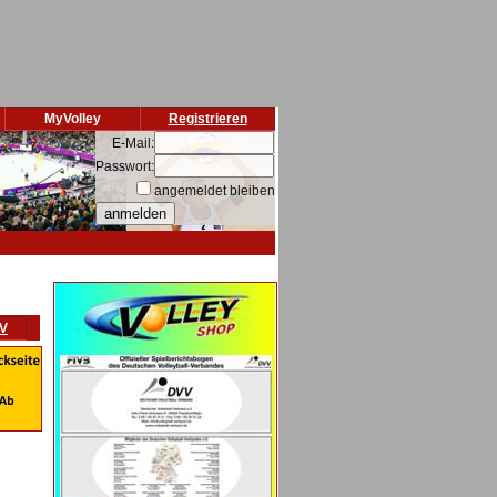
MyVolley
Registrieren
E-Mail:
Passwort:
angemeldet bleiben
VV