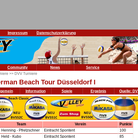
Impressum
Datenschutzerklärung
Community
News
Service
niere
>> DVV Turniere
rman Beach Tour Düsseldorf I
lgemein
Information
Spiele
Ergebnis
Quelle: D
Team
Verein
Punkte
Henning - Pfretzschner
Eintracht Spontent
100
Held - Kubo
Eintracht Spontent
85