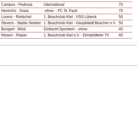
Campos - Pedrosa
international
70
Henrichs - Sowa
-ohne- - FC St. Pauli
70
Lorenz - Rietschel
1. Beachclub Kiel - VSG Lübeck
50
Sievers - Stadie-Seeber
1. Beachclub Kiel - Hauptstadt Beacher e.V.
50
Bungert - Wüst
Eintracht Spontent - -ohne-
40
Nissen - Pieper
1. Beachclub Kiel e.V. - Eimsbütteler TV
40