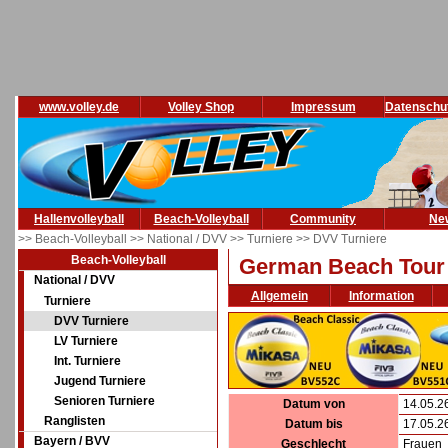
www.volley.de
Volley Shop
Impressum
Datenschu
Hallenvolleyball
Beach-Volleyball
Community
Ne
>> Beach-Volleyball
>> National / DVV
>> Turniere
>> DVV Turniere
Beach-Volleyball
German Beach Tour 
National / DVV
Allgemein
Information
Turniere
DVV Turniere
LV Turniere
Int. Turniere
Jugend Turniere
Senioren Turniere
Datum von
14.05.2
Ranglisten
Datum bis
17.05.2
Bayern / BVV
Geschlecht
Frauen