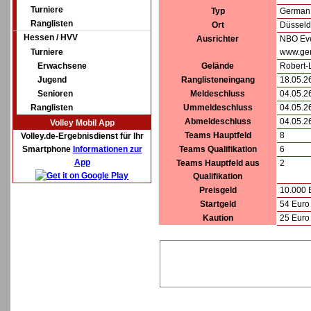
Turniere
Typ
German 
Ranglisten
Ort
Düsseld
Hessen / HVV
Ausrichter
NBO Ev
Turniere
www.ge
Erwachsene
Gelände
Robert-
Jugend
Ranglisteneingang
18.05.2
Senioren
Meldeschluss
04.05.2
Ranglisten
Ummeldeschluss
04.05.2
Abmeldeschluss
04.05.2
Volley Mobil App
Teams Hauptfeld
8
Volley.de-Ergebnisdienst für Ihr
Smartphone
Informationen zur
Teams Qualifikation
6
App
Teams Hauptfeld aus
2
Qualifikation
Preisgeld
10.000 
Startgeld
54 Euro 
Kaution
25 Euro 