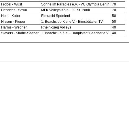
Fröbel - Wüst
Sonne im Paradies e.V. - VC Olympia Berlin
70
Henrichs - Sowa
MLK Volleys Köln - FC St. Pauli
70
Held - Kubo
Eintracht Spontent
50
Nissen - Pieper
1. Beachclub Kiel e.V. - Eimsbütteler TV
50
Harms - Wegner
Rhein-Sieg Volleys
40
Sievers - Stadie-Seeber
1. Beachclub Kiel - Hauptstadt Beacher e.V.
40