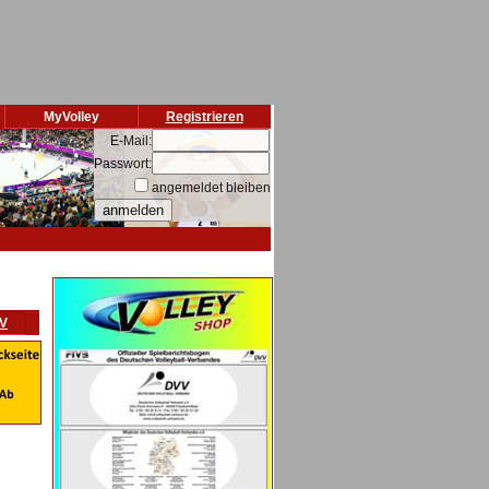
MyVolley
Registrieren
E-Mail:
Passwort:
angemeldet bleiben
VV