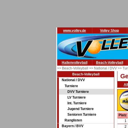
www.volley.de
Volley Shop
Hallenvolleyball
Beach-Volleyball
>> Beach-Volleyball
>> National / DVV
>> Tur
Beach-Volleyball
Ge
National / DVV
Al
Turniere
DVV Turniere
LV Turniere
Int. Turniere
Jugend Turniere
Senioren Turniere
Platz
Ranglisten
1
Bayern / BVV
2