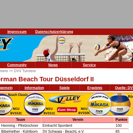
Impressum
Datenschutzerklärung
Community
News
Service
niere
>> DVV Turniere
rman Beach Tour Düsseldorf II
lgemein
Information
Spiele
Ergebnis
Quelle: D
Team
Verein
Punkte
Henning - Pfretzschner
Eintracht Spontent
100
Bibelriether - Kühlborn
SV Schwaig - BeachL e.V.
85