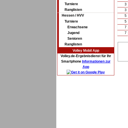
Turniere
3
Ranglisten
3
Hessen / HVV
5
Turniere
5
Erwachsene
7
Jugend
7
Senioren
Ranglisten
Volley Mobil App
Volley.de-Ergebnisdienst für Ihr
Smartphone
Informationen zur
App