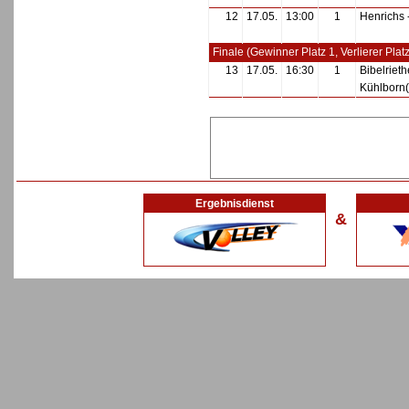
12
17.05.
13:00
1
Henrichs 
Finale (Gewinner Platz 1, Verlierer Platz
13
17.05.
16:30
1
Bibelrieth
Kühlborn(
Ergebnisdienst
&