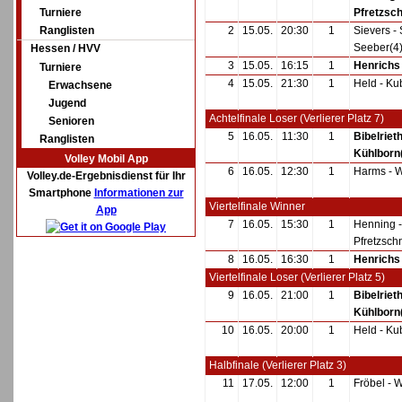
Turniere
Pfretzsch
Ranglisten
2
15.05.
20:30
1
Sievers - 
Seeber(4
Hessen / HVV
3
15.05.
16:15
1
Henrichs 
Turniere
4
15.05.
21:30
1
Held - Ku
Erwachsene
Jugend
Achtelfinale Loser (Verlierer Platz 7)
Senioren
5
16.05.
11:30
1
Bibelrieth
Ranglisten
Kühlborn
Volley Mobil App
6
16.05.
12:30
1
Harms - 
Volley.de-Ergebnisdienst für Ihr
Smartphone
Informationen zur
Viertelfinale Winner
App
7
16.05.
15:30
1
Henning -
Pfretzsch
8
16.05.
16:30
1
Henrichs 
Viertelfinale Loser (Verlierer Platz 5)
9
16.05.
21:00
1
Bibelrieth
Kühlborn
10
16.05.
20:00
1
Held - Ku
Halbfinale (Verlierer Platz 3)
11
17.05.
12:00
1
Fröbel - 