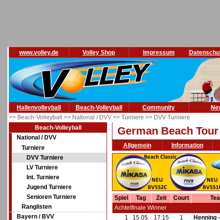
www.volley.de
Volley Shop
Impressum
Datenschu
Hallenvolleyball
Beach-Volleyball
Community
Ne
>> Beach-Volleyball
>> National / DVV
>> Turniere
>> DVV Turniere
Beach-Volleyball
German Beach Tour 
National / DVV
Allgemein
Information
Turniere
DVV Turniere
LV Turniere
Int. Turniere
Jugend Turniere
Senioren Turniere
Spiel
Tag
Zeit
Court
Tea
Ranglisten
Achtelfinale Winner
Bayern / BVV
1
15.05.
17:15
1
Henning -