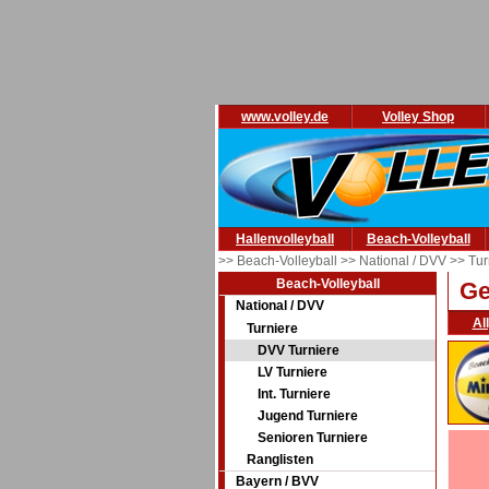
www.volley.de
Volley Shop
Hallenvolleyball
Beach-Volleyball
>> Beach-Volleyball
>> National / DVV
>> Tur
Beach-Volleyball
Ge
National / DVV
Al
Turniere
DVV Turniere
LV Turniere
Int. Turniere
Jugend Turniere
Senioren Turniere
Ranglisten
Bayern / BVV