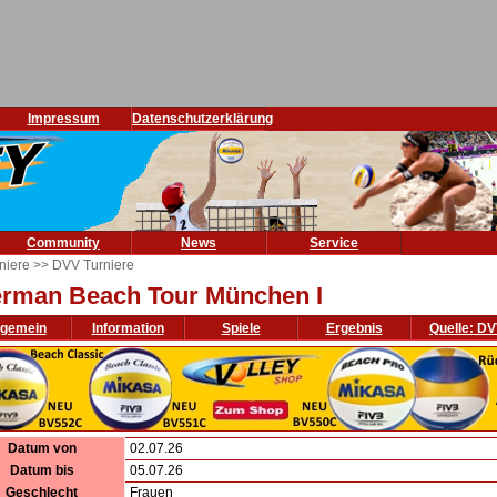
Impressum
Datenschutzerklärung
Community
News
Service
niere
>> DVV Turniere
rman Beach Tour München I
lgemein
Information
Spiele
Ergebnis
Quelle: D
Datum von
02.07.26
Datum bis
05.07.26
Geschlecht
Frauen