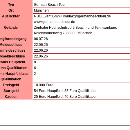
Typ
German Beach Tour
Ort
München
Ausrichter
NBO Event GmbH kontakt@germanbeachtour.de
www.germanbeachtour.de
Gelände
Zentraler Hochschulsport: Beach- und Tennisanlage.
Kolehmainenweg 7, 80809 München
nglisteneingang
06.07.26
Meldeschluss
22.06.26
mmeldeschluss
22.06.26
bmeldeschluss
22.06.26
eams Hauptfeld
8
ms Qualifikation
6
ms Hauptfeld aus
2
Qualifikation
Preisgeld
10.000 Euro
Startgeld
54 Euro Hauptfeld, 35 Euro Qualifikation
Kaution
25 Euro Hauptfeld, 40 Euro Qualifikation