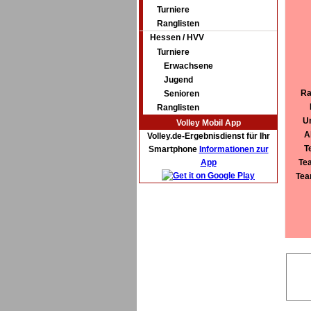
Turniere
Ranglisten
Hessen / HVV
Turniere
Erwachsene
Jugend
Ra
Senioren
Ranglisten
U
Volley Mobil App
A
Volley.de-Ergebnisdienst für Ihr
T
Smartphone
Informationen zur
App
Tea
Tea