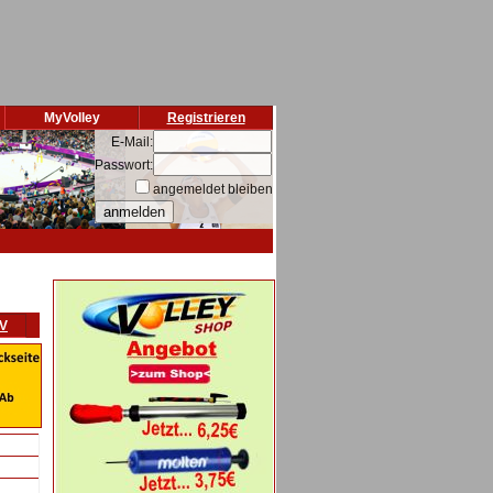
MyVolley
Registrieren
E-Mail:
Passwort:
angemeldet bleiben
VV