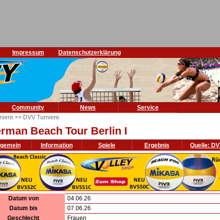
Impressum
Datenschutzerklärung
Community
News
Service
niere
>> DVV Turniere
rman Beach Tour Berlin I
lgemein
Information
Spiele
Ergebnis
Quelle: D
Datum von
04.06.26
Datum bis
07.06.26
Geschlecht
Frauen