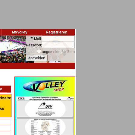
MyVolley
Registrieren
E-Mail:
Passwort:
angemeldet bleiben
VV