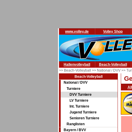
www.volley.de
Volley Shop
Hallenvolleyball
Beach-Volleyball
>> Beach-Volleyball
>> National / DVV
>> Tur
Beach-Volleyball
Ge
National / DVV
Al
Turniere
DVV Turniere
LV Turniere
Int. Turniere
Jugend Turniere
Senioren Turniere
Ranglisten
Bayern / BVV