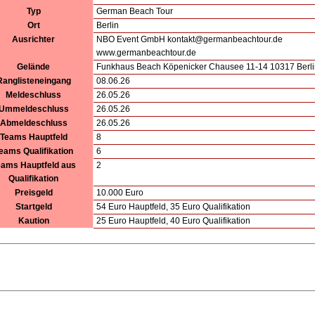
Typ
German Beach Tour
Ort
Berlin
Ausrichter
NBO Event GmbH kontakt@germanbeachtour.de
www.germanbeachtour.de
Gelände
Funkhaus Beach Köpenicker Chausee 11-14 10317 Berli
Ranglisteneingang
08.06.26
Meldeschluss
26.05.26
Ummeldeschluss
26.05.26
Abmeldeschluss
26.05.26
Teams Hauptfeld
8
eams Qualifikation
6
eams Hauptfeld aus
2
Qualifikation
Preisgeld
10.000 Euro
Startgeld
54 Euro Hauptfeld, 35 Euro Qualifikation
Kaution
25 Euro Hauptfeld, 40 Euro Qualifikation