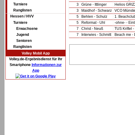
Turniere
3
Grüne - Ittlinger
Helios GRIZZ
Ranglisten
3
Maidhof - Schwarz
VCO Münster
Hessen / HVV
5
Behlen - Schulz
1. Beachclub
Turniere
5
Reformat - Uhl
-ohne- - Ein
Erwachsene
7
Christ - Neuß
TUS Kriftel 
Jugend
7
Interwies - Schmitt
Beach me - 
Senioren
Ranglisten
Volley Mobil App
Volley.de-Ergebnisdienst für Ihr
Smartphone
Informationen zur
App