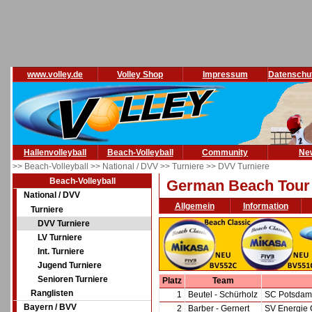
www.volley.de
Volley Shop
Impressum
Datenschu
Hallenvolleyball
Beach-Volleyball
Community
Ne
>> Beach-Volleyball
>> National / DVV
>> Turniere
>> DVV Turniere
Beach-Volleyball
German Beach Tour B
National / DVV
Allgemein
Information
Turniere
DVV Turniere
LV Turniere
Int. Turniere
Jugend Turniere
Senioren Turniere
Platz
Team
Ranglisten
1
Beutel - Schürholz
SC Potsdam 
Bayern / BVV
2
Barber - Gernert
SV Energie 