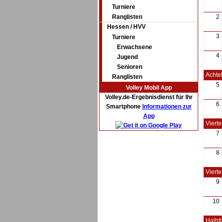
Turniere
Ranglisten
2
Hessen / HVV
3
Turniere
Erwachsene
4
Jugend
Senioren
Achtel
Ranglisten
5
Volley Mobil App
Volley.de-Ergebnisdienst für Ihr
6
Smartphone
Informationen zur
App
Vierte
7
8
Vierte
9
10
Halbfi