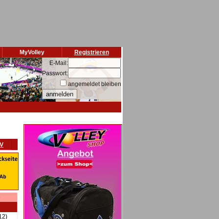
MyVolley
Registrieren
E-Mail:
Passwort:
angemeldet bleiben
VV
s
12)