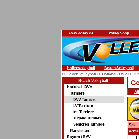
www.volley.de
Volley Shop
Hallenvolleyball
Beach-Volleyball
>> Beach-Volleyball
>> National / DVV
>> Tur
Beach-Volleyball
Ge
National / DVV
Al
Turniere
DVV Turniere
LV Turniere
Int. Turniere
Jugend Turniere
Senioren Turniere
Spiel
Ranglisten
Achte
Bayern / BVV
1