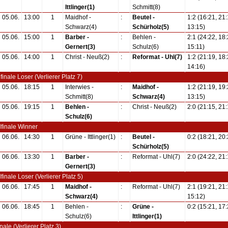
Ittlinger(1)
Schmitt(8)
05.06.
13:00
1
Maidhof -
:
Beutel -
1:2 (16:21, 21:
Schwarz(4)
Schürholz(5)
13:15)
05.06.
15:00
1
Barber -
:
Behlen -
2:1 (24:22, 18:
Gernert(3)
Schulz(6)
15:11)
05.06.
14:00
1
Christ - Neuß(2)
:
Reformat - Uhl(7)
1:2 (21:19, 18:
14:16)
finale Loser (Verlierer Platz 7)
05.06.
18:15
1
Interwies -
:
Maidhof -
1:2 (21:19, 19:
Schmitt(8)
Schwarz(4)
13:15)
05.06.
19:15
1
Behlen -
:
Christ - Neuß(2)
2:0 (21:15, 21:
Schulz(6)
lfinale Winner
06.06.
14:30
1
Grüne - Ittlinger(1)
:
Beutel -
0:2 (18:21, 20:
Schürholz(5)
06.06.
13:30
1
Barber -
:
Reformat - Uhl(7)
2:0 (24:22, 21:
Gernert(3)
lfinale Loser (Verlierer Platz 5)
06.06.
17:45
1
Maidhof -
:
Reformat - Uhl(7)
2:1 (19:21, 21:
Schwarz(4)
15:12)
06.06.
18:45
1
Behlen -
:
Grüne -
0:2 (15:21, 17:
Schulz(6)
Ittlinger(1)
nale (Verlierer Platz 3)