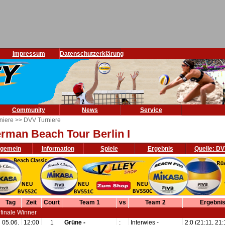
Impressum
Datenschutzerklärung
Community
News
Service
niere
>> DVV Turniere
rman Beach Tour Berlin I
lgemein
Information
Spiele
Ergebnis
Quelle: D
Tag
Zeit
Court
Team 1
vs
Team 2
Ergebni
lfinale Winner
05.06.
12:00
1
Grüne -
:
Interwies -
2:0 (21:11, 21: