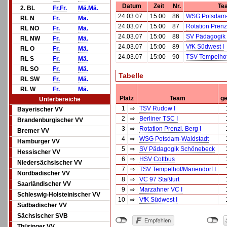
Datum
Zeit
Nr.
Te
2. BL
Fr.
Fr.
Mä.
Mä.
24.03.07
15:00
86
WSG Potsdam-
RL N
Fr.
Mä.
24.03.07
15:00
87
Rotation Prenzl
RL NO
Fr.
Mä.
24.03.07
15:00
88
SV Pädagogik
RL NW
Fr.
Mä.
24.03.07
15:00
89
VfK Südwest I
RL O
Fr.
Mä.
24.03.07
15:00
90
TSV Tempelhof
RL S
Fr.
Mä.
RL SO
Fr.
Mä.
Tabelle
RL SW
Fr.
Mä.
RL W
Fr.
Mä.
Platz
Team
ge
Unterbereiche
1
⇒
TSV Rudow I
Bayerischer VV
2
⇒
Berliner TSC I
Brandenburgischer VV
3
⇒
Rotation Prenzl. Berg I
Bremer VV
4
⇒
WSG Potsdam-Waldstadt
Hamburger VV
5
⇒
SV Pädagogik Schönebeck
Hessischer VV
6
⇒
HSV Cottbus
Niedersächsischer VV
7
⇒
TSV Tempelhof/Mariendorf I
Nordbadischer VV
8
⇒
VC 97 Staßfurt
Saarländischer VV
9
⇒
Marzahner VC I
Schleswig-Holsteinischer VV
10
⇒
VfK Südwest I
Südbadischer VV
Sächsischer SVB
Thüringer VV