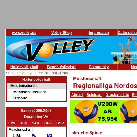
www.volley.de
Volley Shop
Impressum
Datenschu
Hallenvolleyball
Beach-Volleyball
Community
Ne
>> Hallenvolleyball
>> Ergebnisdienst
Meisterschaft
Hallenvolleyball
Regionalliga Nordos
Ergebnisdienst
Mannschaftssuche
Aktuell
Spielplan
Druckansicht
Ei
Historie
Saison 2006/2007
Deutscher VV
Erw.
Jug.
Sen.
BFS
BSV
Meisterschaft
aktuelle Spiele
1. BL
Fr.
Mä.