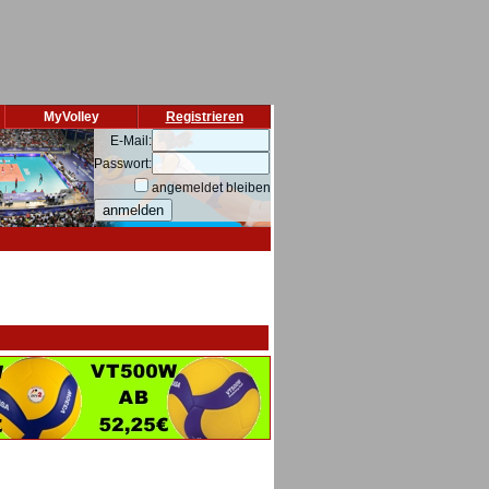
MyVolley
Registrieren
E-Mail:
Passwort:
angemeldet bleiben