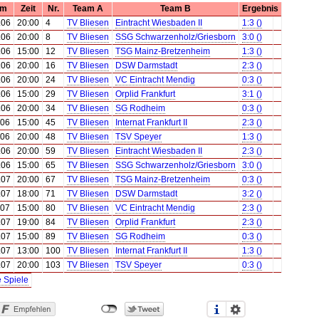
um
Zeit
Nr.
Team A
Team B
Ergebnis
.06
20:00
4
TV Bliesen
Eintracht Wiesbaden II
1:3 ()
.06
20:00
8
TV Bliesen
SSG Schwarzenholz/Griesborn
3:0 ()
.06
15:00
12
TV Bliesen
TSG Mainz-Bretzenheim
1:3 ()
.06
20:00
16
TV Bliesen
DSW Darmstadt
2:3 ()
.06
20:00
24
TV Bliesen
VC Eintracht Mendig
0:3 ()
.06
15:00
29
TV Bliesen
Orplid Frankfurt
3:1 ()
.06
20:00
34
TV Bliesen
SG Rodheim
0:3 ()
.06
15:00
45
TV Bliesen
Internat Frankfurt II
2:3 ()
.06
20:00
48
TV Bliesen
TSV Speyer
1:3 ()
.06
20:00
59
TV Bliesen
Eintracht Wiesbaden II
2:3 ()
.06
15:00
65
TV Bliesen
SSG Schwarzenholz/Griesborn
3:0 ()
.07
20:00
67
TV Bliesen
TSG Mainz-Bretzenheim
0:3 ()
.07
18:00
71
TV Bliesen
DSW Darmstadt
3:2 ()
.07
15:00
80
TV Bliesen
VC Eintracht Mendig
2:3 ()
.07
19:00
84
TV Bliesen
Orplid Frankfurt
2:3 ()
.07
15:00
89
TV Bliesen
SG Rodheim
0:3 ()
.07
13:00
100
TV Bliesen
Internat Frankfurt II
1:3 ()
.07
20:00
103
TV Bliesen
TSV Speyer
0:3 ()
e Spiele