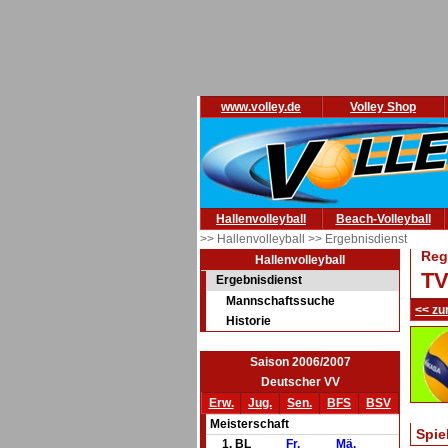
www.volley.de
Volley Shop
Hallenvolleyball
Beach-Volleyball
>> Hallenvolleyball
>> Ergebnisdienst
Reg
Hallenvolleyball
TV
Ergebnisdienst
Mannschaftssuche
<< zu
Historie
Saison 2006/2007
Deutscher VV
Erw.
Jug.
Sen.
BFS
BSV
Meisterschaft
Spie
1. BL
Fr.
Mä.