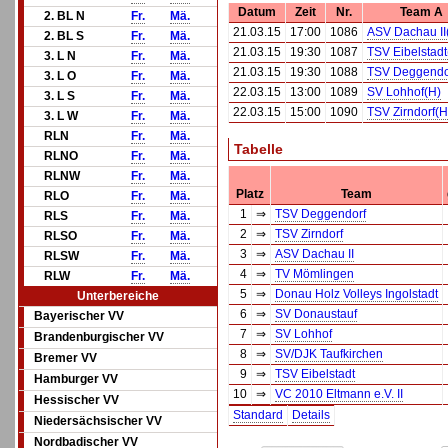
Datum
Zeit
Nr.
Team A
2. BL N
Fr.
Mä.
21.03.15
17:00
1086
ASV Dachau II
2. BL S
Fr.
Mä.
21.03.15
19:30
1087
TSV Eibelstadt
3. L N
Fr.
Mä.
21.03.15
19:30
1088
TSV Deggendo
3. L O
Fr.
Mä.
22.03.15
13:00
1089
SV Lohhof(H)
3. L S
Fr.
Mä.
22.03.15
15:00
1090
TSV Zirndorf(H
3. L W
Fr.
Mä.
RLN
Fr.
Mä.
Tabelle
RLNO
Fr.
Mä.
RLNW
Fr.
Mä.
Platz
Team
RLO
Fr.
Mä.
1
⇒
TSV Deggendorf
RLS
Fr.
Mä.
2
⇒
TSV Zirndorf
RLSO
Fr.
Mä.
3
⇒
ASV Dachau II
RLSW
Fr.
Mä.
4
⇒
TV Mömlingen
RLW
Fr.
Mä.
5
⇒
Donau Holz Volleys Ingolstadt
Unterbereiche
6
⇒
SV Donaustauf
Bayerischer VV
7
⇒
SV Lohhof
Brandenburgischer VV
8
⇒
SV/DJK Taufkirchen
Bremer VV
9
⇒
TSV Eibelstadt
Hamburger VV
10
⇒
VC 2010 Eltmann e.V. II
Hessischer VV
Standard
Details
Niedersächsischer VV
Nordbadischer VV