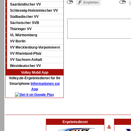
Saarländischer VV
Schleswig-Holsteinischer VV
Südbadischer VV
Sächsischer SVB
Thüringer VV
VL Württemberg
VV Berlin
VV Mecklenburg-Vorpommern
VV Rheinland-Pfalz
VV Sachsen-Anhalt
Westdeutscher VV
Volley Mobil App
Volley.de-Ergebnisdienst für Ihr
Smartphone
Informationen zur
App
Ergebnisdienst
&