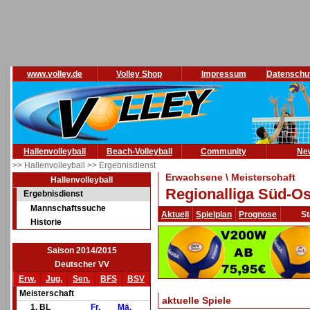
www.volley.de
Volley Shop
Impressum
Datenschu
Hallenvolleyball
Beach-Volleyball
Community
Ne
>> Hallenvolleyball
>> Ergebnisdienst
Erwachsene \ Meisterschaft
Hallenvolleyball
Regionalliga Süd-Os
Ergebnisdienst
Mannschaftssuche
Aktuell
Spielplan
Prognose
St
Historie
Saison 2014/2015
Deutscher VV
Erw.
Jug.
Sen.
BFS
BSV
Meisterschaft
aktuelle Spiele
1. BL
Fr.
Mä.