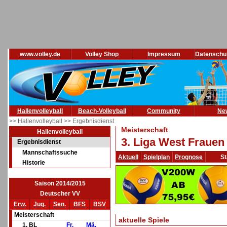
www.volley.de
Volley Shop
Impressum
Datenschu
Hallenvolleyball
Beach-Volleyball
Community
Ne
>> Hallenvolleyball
>> Ergebnisdienst
Meisterschaft
Hallenvolleyball
3. Liga West Frauen
Ergebnisdienst
Mannschaftssuche
Aktuell
Spielplan
Prognose
St
Historie
Saison 2014/2015
Deutscher VV
Erw.
Jug.
Sen.
BFS
BSV
Meisterschaft
aktuelle Spiele
1. BL
Fr.
Mä.