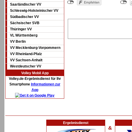
Saarländischer VV
Schleswig-Holsteinischer VV
Südbadischer VV
Sächsischer SVB
Thüringer VV
VL Württemberg
VV Berlin
VV Mecklenburg-Vorpommern
VV Rheinland-Pfalz
VV Sachsen-Anhalt
Westdeutscher VV
Volley Mobil App
Volley.de-Ergebnisdienst für Ihr
Smartphone
Informationen zur
App
Ergebnisdienst
&