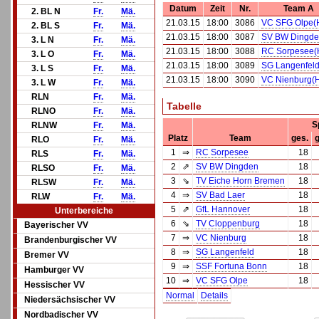
Datum
Zeit
Nr.
Team A
2. BL N
Fr.
Mä.
21.03.15
18:00
3086
VC SFG Olpe(
2. BL S
Fr.
Mä.
21.03.15
18:00
3087
SV BW Dingde
3. L N
Fr.
Mä.
21.03.15
18:00
3088
RC Sorpesee(
3. L O
Fr.
Mä.
21.03.15
18:00
3089
SG Langenfeld
3. L S
Fr.
Mä.
21.03.15
18:00
3090
VC Nienburg(
3. L W
Fr.
Mä.
RLN
Fr.
Mä.
Tabelle
RLNO
Fr.
Mä.
S
RLNW
Fr.
Mä.
Platz
Team
ges.
RLO
Fr.
Mä.
1
⇒
RC Sorpesee
18
RLS
Fr.
Mä.
2
⇗
SV BW Dingden
18
RLSO
Fr.
Mä.
3
⇘
TV Eiche Horn Bremen
18
RLSW
Fr.
Mä.
4
⇒
SV Bad Laer
18
RLW
Fr.
Mä.
5
⇗
GfL Hannover
18
Unterbereiche
6
⇘
TV Cloppenburg
18
Bayerischer VV
7
⇒
VC Nienburg
18
Brandenburgischer VV
8
⇒
SG Langenfeld
18
Bremer VV
9
⇒
SSF Fortuna Bonn
18
Hamburger VV
10
⇒
VC SFG Olpe
18
Hessischer VV
Normal
Details
Niedersächsischer VV
Nordbadischer VV