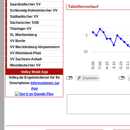
Saarländischer VV
Tabellenverlauf
Schleswig-Holsteinischer VV
Südbadischer VV
Sächsischer SVB
Thüringer VV
VL Württemberg
5
VV Berlin
VV Mecklenburg-Vorpommern
10
VV Rheinland-Pfalz
VV Sachsen-Anhalt
20.09.
27.09.
04.10.
18.10.
25.10.
02.11.
Westdeutscher VV
Volley Mobil App
Volley.de-Ergebnisdienst für Ihr
Smartphone
Informationen zur
App