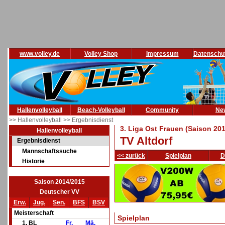
www.volley.de
Volley Shop
Impressum
Datenschu
Hallenvolleyball
Beach-Volleyball
Community
Ne
>> Hallenvolleyball
>> Ergebnisdienst
3. Liga Ost Frauen (Saison 20
Hallenvolleyball
TV Altdorf
Ergebnisdienst
Mannschaftssuche
<< zurück
Spielplan
D
Historie
Saison 2014/2015
Deutscher VV
Erw.
Jug.
Sen.
BFS
BSV
Meisterschaft
Spielplan
1. BL
Fr.
Mä.