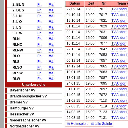
Datum
Zeit
Nr.
Team 
2. BL N
Fr.
Mä.
27.09.14
16:30
7011
TV Altdorf
2. BL S
Fr.
Mä.
04.10.14
19:00
7017
TV Altdorf
3. L N
Fr.
Mä.
19.10.14
14:00
7021
TV Altdorf
3. L O
Fr.
Mä.
01.11.14
19:00
7029
TV Altdorf
3. L S
Fr.
Mä.
08.11.14
16:00
7031
TV Altdorf
3. L W
Fr.
Mä.
09.11.14
15:00
7006
TV Altdorf
RLN
Fr.
Mä.
16.11.14
15:00
7077
TV Altdorf
RLNO
Fr.
Mä.
22.11.14
19:00
7047
TV Altdorf
RLNW
Fr.
Mä.
30.11.14
16:00
7053
TV Altdorf
RLO
Fr.
Mä.
06.12.14
17:00
7057
TV Altdorf
RLS
Fr.
Mä.
14.12.14
16:00
7065
TV Altdorf
RLSO
Fr.
Mä.
10.01.15
19:00
7083
TV Altdorf
RLSW
Fr.
Mä.
18.01.15
16:00
7087
TV Altdorf
RLW
Fr.
Mä.
24.01.15
19:00
7095
TV Altdorf
Unterbereiche
31.01.15
20:00
7097
TV Altdorf
Bayerischer VV
14.02.15
20:00
7072
TV Altdorf
Brandenburgischer VV
21.02.15
16:00
7113
TV Altdorf
Bremer VV
07.03.15
20:00
7119
TV Altdorf
Hamburger VV
14.03.15
16:00
7123
TV Altdorf
Hessischer VV
22.03.15
14:00
7131
TV Altdorf
Niedersächsischer VV
📅 Heimspiele
📅 alle Spiele
Nordbadischer VV