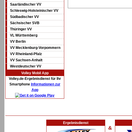
Saarländischer VV
Schleswig-Holsteinischer VV
Südbadischer VV
Sächsischer SVB
Thüringer VV
VL Württemberg
VV Berlin
VV Mecklenburg-Vorpommern
VV Rheinland-Pfalz
VV Sachsen-Anhalt
Westdeutscher VV
Volley Mobil App
Volley.de-Ergebnisdienst für Ihr
Smartphone
Informationen zur
App
Ergebnisdienst
&