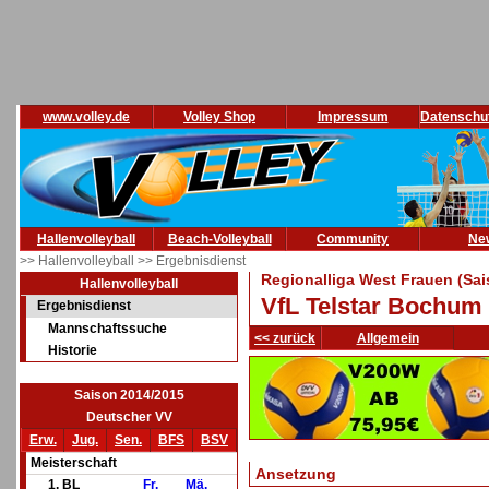
www.volley.de
Volley Shop
Impressum
Datenschu
Hallenvolleyball
Beach-Volleyball
Community
Ne
>> Hallenvolleyball
>> Ergebnisdienst
Regionalliga West Frauen (Sai
Hallenvolleyball
VfL Telstar Bochum 
Ergebnisdienst
Mannschaftssuche
<< zurück
Allgemein
Historie
Saison 2014/2015
Deutscher VV
Erw.
Jug.
Sen.
BFS
BSV
Meisterschaft
Ansetzung
1. BL
Fr.
Mä.