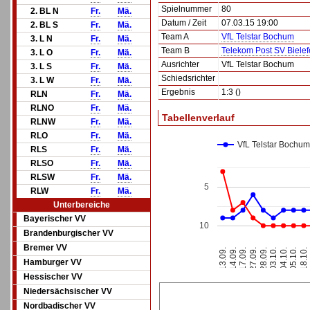
Spielnummer
80
2. BL N
Fr.
Mä.
Datum / Zeit
07.03.15 19:00
2. BL S
Fr.
Mä.
Team A
VfL Telstar Bochum
3. L N
Fr.
Mä.
Team B
Telekom Post SV Bielef
3. L O
Fr.
Mä.
Ausrichter
VfL Telstar Bochum
3. L S
Fr.
Mä.
Schiedsrichter
3. L W
Fr.
Mä.
Ergebnis
1:3 ()
RLN
Fr.
Mä.
RLNO
Fr.
Mä.
Tabellenverlauf
RLNW
Fr.
Mä.
RLO
Fr.
Mä.
VfL Telstar Bochum
RLS
Fr.
Mä.
RLSO
Fr.
Mä.
RLSW
Fr.
Mä.
5
RLW
Fr.
Mä.
Unterbereiche
Bayerischer VV
10
Brandenburgischer VV
Bremer VV
17.09.
14.09.
13.09.
18.10.
05.10.
04.10.
03.10.
28.09.
27.09.
Hamburger VV
Hessischer VV
Niedersächsischer VV
Nordbadischer VV