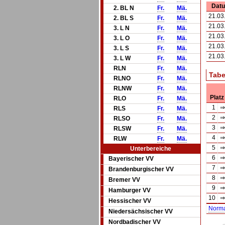
Dat
2. BL N
Fr.
Mä.
21.03
2. BL S
Fr.
Mä.
21.03
3. L N
Fr.
Mä.
21.03
3. L O
Fr.
Mä.
21.03
3. L S
Fr.
Mä.
21.03
3. L W
Fr.
Mä.
RLN
Fr.
Mä.
Tabe
RLNO
Fr.
Mä.
RLNW
Fr.
Mä.
Platz
RLO
Fr.
Mä.
1
⇒
RLS
Fr.
Mä.
2
⇒
RLSO
Fr.
Mä.
3
⇒
RLSW
Fr.
Mä.
4
⇒
RLW
Fr.
Mä.
5
⇒
Unterbereiche
6
⇒
Bayerischer VV
7
⇒
Brandenburgischer VV
8
⇒
Bremer VV
9
⇒
Hamburger VV
10
⇒
Hessischer VV
Norm
Niedersächsischer VV
Nordbadischer VV