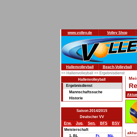
www.volley.de
Volley Shop
Hallenvolleyball
Beach-Volleyball
>> Hallenvolleyball
>> Ergebnisdienst
Mei
Hallenvolleyball
Re
Ergebnisdienst
Mannschaftssuche
Aktue
Historie
Saison 2014/2015
Deutscher VV
Erw.
Jug.
Sen.
BFS
BSV
Meisterschaft
aktu
1. BL
Fr.
Mä.