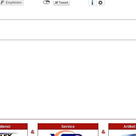
dienst
Service
Artike
&
&