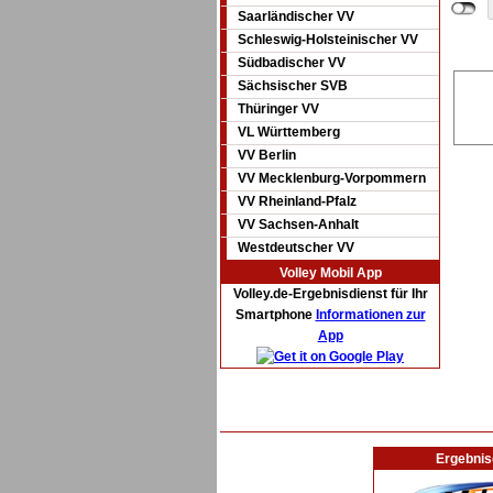
Saarländischer VV
Schleswig-Holsteinischer VV
Südbadischer VV
Sächsischer SVB
Thüringer VV
VL Württemberg
VV Berlin
VV Mecklenburg-Vorpommern
VV Rheinland-Pfalz
VV Sachsen-Anhalt
Westdeutscher VV
Volley Mobil App
Volley.de-Ergebnisdienst für Ihr
Smartphone
Informationen zur
App
Ergebnis