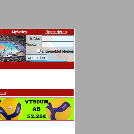
MyVolley
Registrieren
E-Mail:
Passwort:
angemeldet bleiben
tten