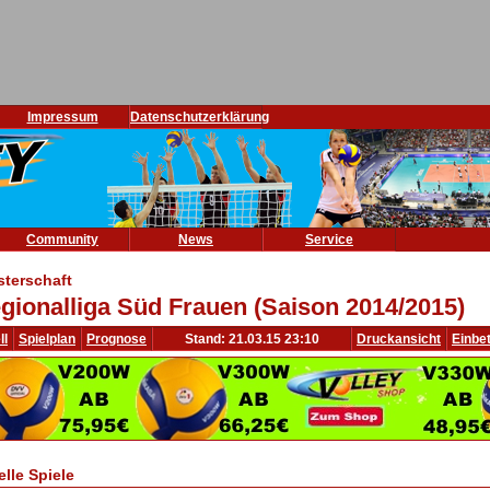
Impressum
Datenschutzerklärung
Community
News
Service
sterschaft
gionalliga Süd Frauen (Saison 2014/2015)
ll
Spielplan
Prognose
Stand: 21.03.15 23:10
Druckansicht
Einbe
elle Spiele