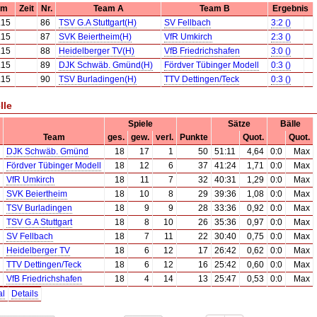
um
Zeit
Nr.
Team A
Team B
Ergebnis
.15
86
TSV G.A Stuttgart(H)
SV Fellbach
3:2 ()
.15
87
SVK Beiertheim(H)
VfR Umkirch
2:3 ()
.15
88
Heidelberger TV(H)
VfB Friedrichshafen
3:0 ()
.15
89
DJK Schwäb. Gmünd(H)
Fördver Tübinger Modell
0:3 ()
.15
90
TSV Burladingen(H)
TTV Dettingen/Teck
0:3 ()
lle
Spiele
Sätze
Bälle
Team
ges.
gew.
verl.
Punkte
Quot.
Quot.
DJK Schwäb. Gmünd
18
17
1
50
51:11
4,64
0:0
Max
Fördver Tübinger Modell
18
12
6
37
41:24
1,71
0:0
Max
VfR Umkirch
18
11
7
32
40:31
1,29
0:0
Max
SVK Beiertheim
18
10
8
29
39:36
1,08
0:0
Max
TSV Burladingen
18
9
9
28
33:36
0,92
0:0
Max
TSV G.A Stuttgart
18
8
10
26
35:36
0,97
0:0
Max
SV Fellbach
18
7
11
22
30:40
0,75
0:0
Max
Heidelberger TV
18
6
12
17
26:42
0,62
0:0
Max
TTV Dettingen/Teck
18
6
12
16
25:42
0,60
0:0
Max
VfB Friedrichshafen
18
4
14
13
25:47
0,53
0:0
Max
al
Details