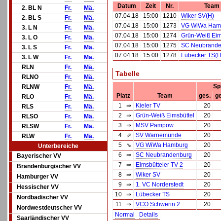
Datum
Zeit
Nr.
Team
2. BL N
Fr.
Mä.
07.04.18
15:00
1210
Wiker SV(H)
2. BL S
Fr.
Mä.
07.04.18
15:00
1273
VG WiWa Ham
3. L N
Fr.
Mä.
07.04.18
15:00
1274
Grün-Weiß Eim
3. L O
Fr.
Mä.
07.04.18
15:00
1275
SC Neubrande
3. L S
Fr.
Mä.
07.04.18
15:00
1278
Lübecker TS(H
3. L W
Fr.
Mä.
RLN
Fr.
Mä.
Tabelle
RLNO
Fr.
Mä.
Sp
RLNW
Fr.
Mä.
Platz
Team
ges.
g
RLO
Fr.
Mä.
1
⇒
Kieler TV
20
RLS
Fr.
Mä.
2
⇒
Grün-Weiß Eimsbüttel
20
RLSO
Fr.
Mä.
3
⇒
MSV Pampow
20
RLSW
Fr.
Mä.
4
⇗
SV Warnemünde
20
RLW
Fr.
Mä.
5
⇘
VG WiWa Hamburg
20
Unterbereiche
6
⇒
SC Neubrandenburg
20
Bayerischer VV
7
⇒
Eimsbütteler TV 2
20
Brandenburgischer VV
8
⇒
Wiker SV
20
Hamburger VV
9
⇒
1. VC Norderstedt
20
Hessischer VV
10
⇒
Lübecker TS
20
Nordbadischer VV
11
⇒
VCO Schwerin 2
20
Nordwestdeutscher VV
Normal
Details
Saarländischer VV