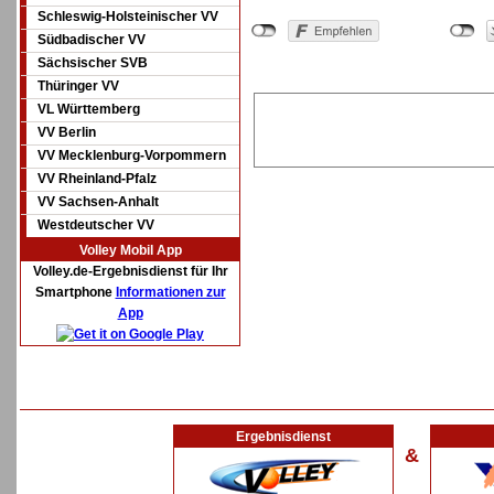
Schleswig-Holsteinischer VV
Südbadischer VV
Sächsischer SVB
Thüringer VV
VL Württemberg
VV Berlin
VV Mecklenburg-Vorpommern
VV Rheinland-Pfalz
VV Sachsen-Anhalt
Westdeutscher VV
Volley Mobil App
Volley.de-Ergebnisdienst für Ihr
Smartphone
Informationen zur
App
Ergebnisdienst
&