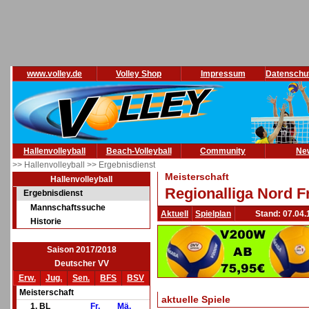
www.volley.de
Volley Shop
Impressum
Datenschu
Hallenvolleyball
Beach-Volleyball
Community
Ne
>> Hallenvolleyball
>> Ergebnisdienst
Meisterschaft
Hallenvolleyball
Regionalliga Nord F
Ergebnisdienst
Mannschaftssuche
Aktuell
Spielplan
Stand: 07.04.
Historie
Saison 2017/2018
Deutscher VV
Erw.
Jug.
Sen.
BFS
BSV
Meisterschaft
aktuelle Spiele
1. BL
Fr.
Mä.