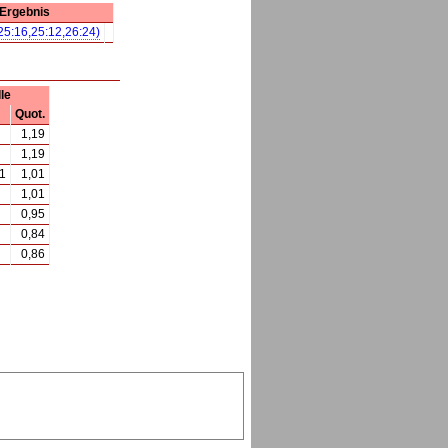
Ergebnis
,25:16,25:12,26:24)
le
Quot.
1,19
1,19
1
1,01
1,01
0,95
0,84
0,86