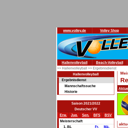
www.volley.de
Volley Shop
Hallenvolleyball
Beach-Volleyball
>> Hallenvolleyball
>> Ergebnisdienst
Mei
Hallenvolleyball
Re
Ergebnisdienst
Mannschaftssuche
Aktue
Historie
Saison 2021/2022
Deutscher VV
Erw.
Jug.
Sen.
BFS
BSV
Meisterschaft
aktu
1. BL
Fr.
Mä.