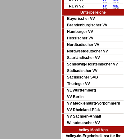
RL W V1
Fr.
Mä.
RL W V2
Fr.
Mä.
Unterbereiche
Bayerischer VV
Brandenburgischer VV
Hamburger VV
Hessischer VV
Nordbadischer VV
Nordwestdeutscher VV
Saarländischer VV
Schleswig-Holsteinischer VV
Südbadischer VV
Sächsischer SVB
Thüringer VV
VL Württemberg
VV Berlin
VV Mecklenburg-Vorpommern
VV Rheinland-Pfalz
VV Sachsen-Anhalt
Westdeutscher VV
Volley Mobil App
Volley.de-Ergebnisdienst für Ihr