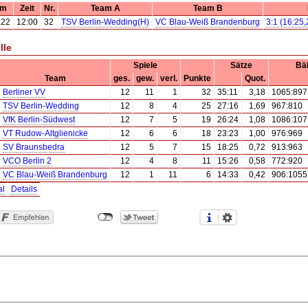
um
Zeit
Nr.
Team A
Team B
.22
12:00
32
TSV Berlin-Wedding(H)
VC Blau-Weiß Brandenburg
3:1 (16:25
lle
Spiele
Sätze
Bäl
Team
ges.
gew.
verl.
Punkte
Quot.
Berliner VV
12
11
1
32
35:11
3,18
1065:897
TSV Berlin-Wedding
12
8
4
25
27:16
1,69
967:810
VfK Berlin-Südwest
12
7
5
19
26:24
1,08
1086:107
VT Rudow-Altglienicke
12
6
6
18
23:23
1,00
976:969
SV Braunsbedra
12
5
7
15
18:25
0,72
913:963
VCO Berlin 2
12
4
8
11
15:26
0,58
772:920
VC Blau-Weiß Brandenburg
12
1
11
6
14:33
0,42
906:1055
al
Details