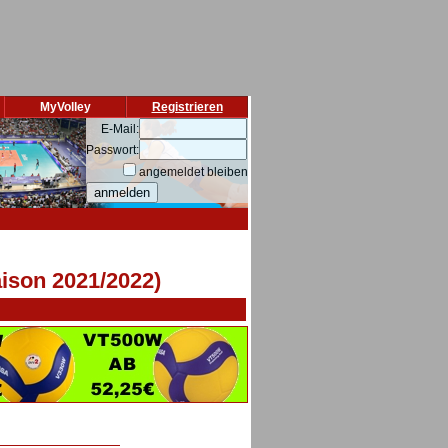
MyVolley
Registrieren
E-Mail:
Passwort:
angemeldet bleiben
ison 2021/2022)