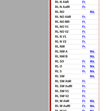
RL N AbR
Fr.
RL N AufR
Fr.
RL NO
Mä.
RL NO AbR
Fr.
RL NO MR
Fr.
RL NO V1
Fr.
RL NO V2
Fr.
RL N V1
Fr.
RL N V2
Fr.
RL NW
Fr.
RL NW A
Mä.
RL NW B
Mä.
RL SO
Fr.
Mä.
RL O
Fr.
Mä.
RL S
Fr.
Mä.
RL SW
Mä.
RL SW AbR
Fr.
RL SW AufR
Fr.
RL SW V1
Fr.
RL SW V2
Fr.
RL W AbR
Fr.
Mä.
RL W AufR
Fr.
Mä.