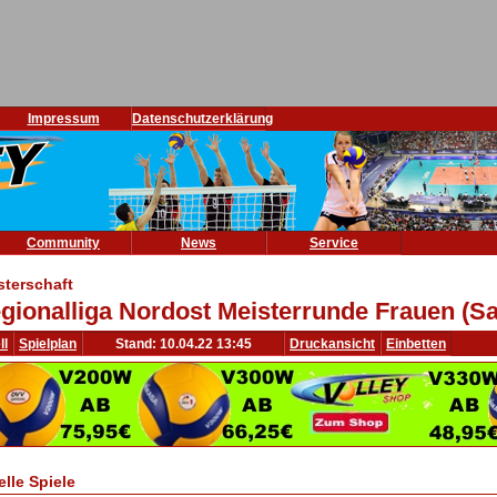
Impressum
Datenschutzerklärung
Community
News
Service
sterschaft
gionalliga Nordost Meisterrunde Frauen (Sa
ll
Spielplan
Stand: 10.04.22 13:45
Druckansicht
Einbetten
elle Spiele