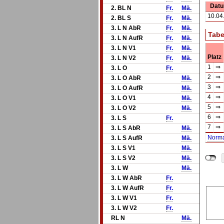
Dat
2. BL N
Fr.
Mä.
10.04
2. BL S
Fr.
Mä.
3. L N AbR
Fr.
Mä.
Tabe
3. L N AufR
Fr.
Mä.
3. L N V1
Fr.
Mä.
Platz
3. L N V2
Fr.
Mä.
1
⇒
3. L O
Fr.
2
⇒
3. L O AbR
Mä.
3
⇒
3. L O AufR
Mä.
4
⇒
3. L O V1
Mä.
5
⇒
3. L O V2
Mä.
6
⇒
3. L S
Fr.
7
⇒
3. L S AbR
Mä.
Norm
3. L S AufR
Mä.
3. L S V1
Mä.
3. L S V2
Mä.
3. L W
Mä.
3. L W AbR
Fr.
3. L W AufR
Fr.
3. L W V1
Fr.
3. L W V2
Fr.
RL N
Mä.