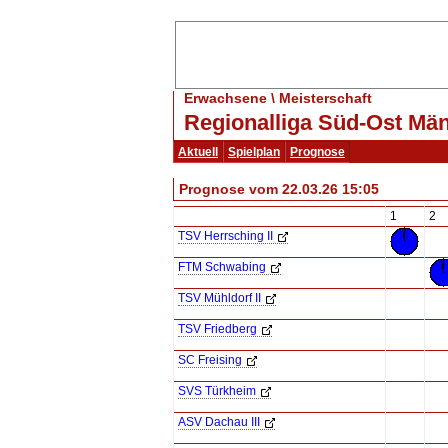
Erwachsene \ Meisterschaft
Regionalliga Süd-Ost Män
Aktuell
Spielplan
Prognose
Prognose vom 22.03.26 15:05
1
2
TSV Herrsching II
FTM Schwabing
TSV Mühldorf II
TSV Friedberg
SC Freising
SVS Türkheim
ASV Dachau III