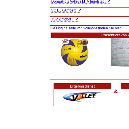
DonauHolz Volleys MTV Ingolstadt
VC DJK Amberg
TSV Zirndorf II
Die Originalseite von volley.de finden Sie hier.
Präsentiert von 
Ergebnisdienst
&