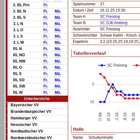
Spielnummer
27
2. BL Pro
Fr.
Datum / Zeit
16.11.25 15:30
2. BL N
Fr.
Mä.
Team A
SC Freising
2. BL S
Fr.
Mä.
Team B
VC DJK Amberg
3. L N
Fr.
Mä.
Ausrichter
SC Freising
3. L O
Fr.
Mä.
Schiedsrichter
Schaar Katrin - Kirsch
3. L S
Fr.
Mä.
Ergebnis
3:2 (23:25,25:19,19:25,
3. L W
Fr.
Mä.
RL N
Fr.
Mä.
Tabellenverlauf
RL NO
Fr.
Mä.
RL NW
Fr.
Mä.
SC Freising
RL O
Fr.
Mä.
RL S
Fr.
Mä.
RL SO
Fr.
Mä.
5
RL SW
Fr.
Mä.
RL W
Fr.
Mä.
Unterbereiche
10
Bayerischer VV
Brandenburgischer VV
12.10.
27.09.
19.10.
05.10.
26.10.
Hamburger VV
Hessischer VV
Halle
Nordbadischer VV
Name
Schulturnhalle
Nordwestdeutscher VV