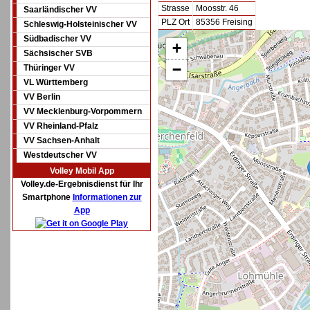
Strasse
Moosstr. 46
Saarländischer VV
PLZ Ort
85356 Freising
Schleswig-Holsteinischer VV
Südbadischer VV
+
Sächsischer SVB
−
Thüringer VV
VL Württemberg
VV Berlin
VV Mecklenburg-Vorpommern
VV Rheinland-Pfalz
VV Sachsen-Anhalt
Westdeutscher VV
Volley Mobil App
Volley.de-Ergebnisdienst für Ihr
Smartphone
Informationen zur
App