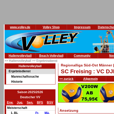
www.volley.de
Volley Shop
Impressum
Datenschu
Hallenvolleyball
Beach-Volleyball
Community
Ne
>> Hallenvolleyball
>> Ergebnisdienst
Regionalliga Süd-Ost Männer 
Hallenvolleyball
SC Freising : VC D
Ergebnisdienst
Mannschaftssuche
<< zurück
Allgemein
Historie
Saison 2025/2026
Deutscher VV
Erw.
Jug.
Sen.
BFS
BSV
Meisterschaft
Ansetzung
1. BL
Fr.
Mä.