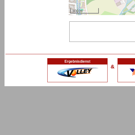
300 m
Ergebnisdienst
&