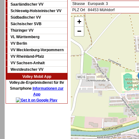
Strasse
Europastr. 3
Saarländischer VV
PLZ Ort
84453 Mühldorf
Schleswig-Holsteinischer VV
Südbadischer VV
+
Sächsischer SVB
−
Thüringer VV
VL Württemberg
VV Berlin
VV Mecklenburg-Vorpommern
VV Rheinland-Pfalz
VV Sachsen-Anhalt
Westdeutscher VV
Volley Mobil App
Volley.de-Ergebnisdienst für Ihr
Smartphone
Informationen zur
App