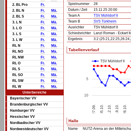
Spielnummer
28
2. BL Pro
Fr.
Datum / Zeit
15.11.25 20:00
2. BL N
Fr.
Mä.
Team A
TSV Mühldorf II
2. BL S
Fr.
Mä.
Team B
SVS Türkheim
3. L N
Fr.
Mä.
Ausrichter
TSV Mühldorf II
3. L O
Fr.
Mä.
Schiedsrichter
Lanzl Roman - Eckart 
3. L S
Fr.
Mä.
Ergebnis
3:2 (25:21,22:25,26:24,
3. L W
Fr.
Mä.
RL N
Fr.
Mä.
Tabellenverlauf
RL NO
Fr.
Mä.
RL NW
Fr.
Mä.
TSV Mühldorf II
RL O
Fr.
Mä.
RL S
Fr.
Mä.
RL SO
Fr.
Mä.
5
RL SW
Fr.
Mä.
RL W
Fr.
Mä.
Unterbereiche
10
Bayerischer VV
Brandenburgischer VV
12.10.
27.09.
19.10.
05.10.
26.10.
Hamburger VV
Hessischer VV
Halle
Nordbadischer VV
Name
NUTZ-Arena an der Mittelschu
Nordwestdeutscher VV