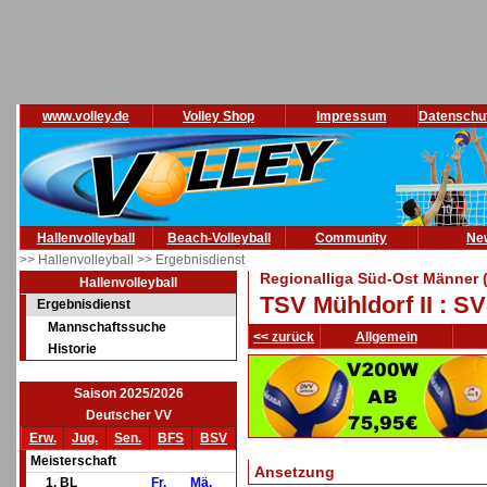
www.volley.de
Volley Shop
Impressum
Datenschu
Hallenvolleyball
Beach-Volleyball
Community
Ne
>> Hallenvolleyball
>> Ergebnisdienst
Regionalliga Süd-Ost Männer 
Hallenvolleyball
TSV Mühldorf II : S
Ergebnisdienst
Mannschaftssuche
<< zurück
Allgemein
Historie
Saison 2025/2026
Deutscher VV
Erw.
Jug.
Sen.
BFS
BSV
Meisterschaft
Ansetzung
1. BL
Fr.
Mä.