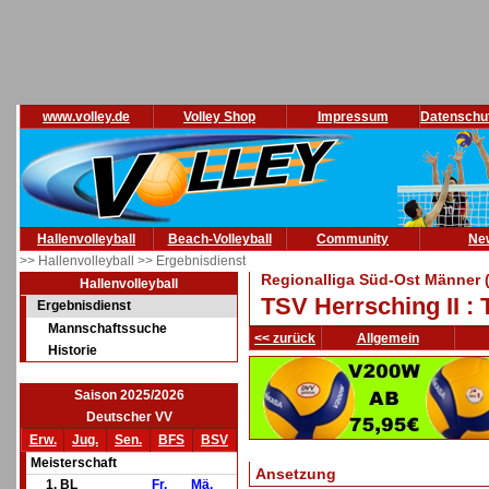
www.volley.de
Volley Shop
Impressum
Datenschu
Hallenvolleyball
Beach-Volleyball
Community
Ne
>> Hallenvolleyball
>> Ergebnisdienst
Regionalliga Süd-Ost Männer 
Hallenvolleyball
TSV Herrsching II :
Ergebnisdienst
Mannschaftssuche
<< zurück
Allgemein
Historie
Saison 2025/2026
Deutscher VV
Erw.
Jug.
Sen.
BFS
BSV
Meisterschaft
Ansetzung
1. BL
Fr.
Mä.