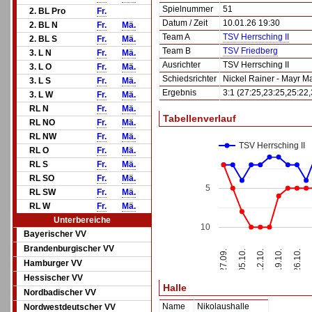
Spielnummer
51
2. BL Pro
Fr.
Datum / Zeit
10.01.26 19:30
2. BL N
Fr.
Mä.
Team A
TSV Herrsching II
2. BL S
Fr.
Mä.
Team B
TSV Friedberg
3. L N
Fr.
Mä.
Ausrichter
TSV Herrsching II
3. L O
Fr.
Mä.
Schiedsrichter
Nickel Rainer - Mayr Ma
3. L S
Fr.
Mä.
Ergebnis
3:1 (27:25,23:25,25:22,
3. L W
Fr.
Mä.
RL N
Fr.
Mä.
Tabellenverlauf
RL NO
Fr.
Mä.
RL NW
Fr.
Mä.
TSV Herrsching II
RL O
Fr.
Mä.
RL S
Fr.
Mä.
RL SO
Fr.
Mä.
5
RL SW
Fr.
Mä.
RL W
Fr.
Mä.
Unterbereiche
10
Bayerischer VV
Brandenburgischer VV
12.10.
27.09.
19.10.
05.10.
26.10.
Hamburger VV
Hessischer VV
Halle
Nordbadischer VV
Name
Nikolaushalle
Nordwestdeutscher VV