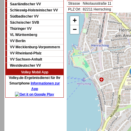
Strasse
Nikolausstraße 11
Saarländischer VV
PLZ Ort
82211 Herrsching
Schleswig-Holsteinischer VV
Südbadischer VV
+
Sächsischer SVB
−
Thüringer VV
VL Württemberg
VV Berlin
VV Mecklenburg-Vorpommern
VV Rheinland-Pfalz
VV Sachsen-Anhalt
Westdeutscher VV
Volley Mobil App
Volley.de-Ergebnisdienst für Ihr
Smartphone
Informationen zur
App