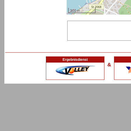
300 m
Ergebnisdienst
&