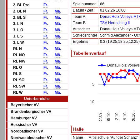
Spielnummer
66
2. BL Pro
Fr.
Datum / Zeit
01.02.26 16:00
2. BL N
Fr.
Mä.
Team A
DonauHolz Volleys MTV
2. BL S
Fr.
Mä.
Team B
TSV Herrsching II
3. L N
Fr.
Mä.
Ausrichter
DonauHolz Volleys MTV
3. L O
Fr.
Mä.
Schiedsrichter
Schmid Alexander - Och
3. L S
Fr.
Mä.
Ergebnis
0:3 (19:25,18:25,12:25)
3. L W
Fr.
Mä.
RL N
Fr.
Mä.
Tabellenverlauf
RL NO
Fr.
Mä.
RL NW
Fr.
Mä.
DonauHolz Volleys
RL O
Fr.
Mä.
RL S
Fr.
Mä.
RL SO
Fr.
Mä.
5
RL SW
Fr.
Mä.
RL W
Fr.
Mä.
Unterbereiche
10
Bayerischer VV
Brandenburgischer VV
12.10.
27.09.
19.10.
05.10.
26.10.
Hamburger VV
Hessischer VV
Halle
Nordbadischer VV
Name
Mittelschule "Auf der Schanz"
Nordwestdeutscher VV