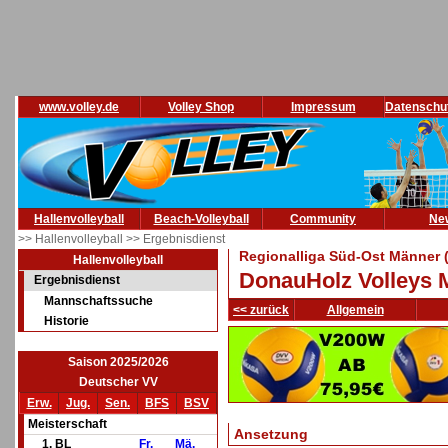
www.volley.de
Volley Shop
Impressum
Datenschu
Hallenvolleyball
Beach-Volleyball
Community
Ne
>> Hallenvolleyball
>> Ergebnisdienst
Regionalliga Süd-Ost Männer 
Hallenvolleyball
DonauHolz Volleys M
Ergebnisdienst
Mannschaftssuche
<< zurück
Allgemein
Historie
Saison 2025/2026
Deutscher VV
Erw.
Jug.
Sen.
BFS
BSV
Meisterschaft
Ansetzung
1. BL
Fr.
Mä.