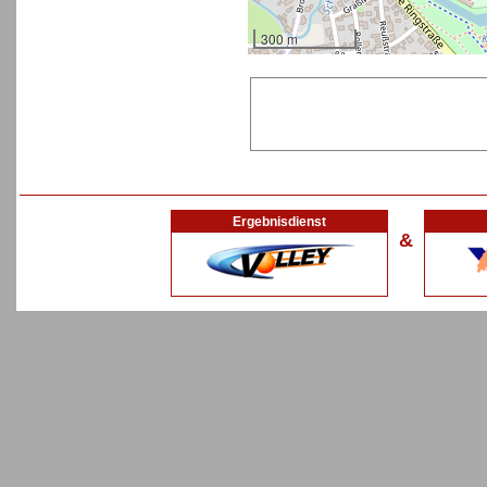
300 m
Ergebnisdienst
&