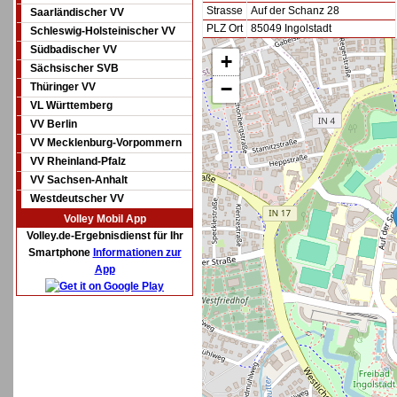
Strasse
Auf der Schanz 28
Saarländischer VV
PLZ Ort
85049 Ingolstadt
Schleswig-Holsteinischer VV
Südbadischer VV
+
Sächsischer SVB
−
Thüringer VV
VL Württemberg
VV Berlin
VV Mecklenburg-Vorpommern
VV Rheinland-Pfalz
VV Sachsen-Anhalt
Westdeutscher VV
Volley Mobil App
Volley.de-Ergebnisdienst für Ihr
Smartphone
Informationen zur
App