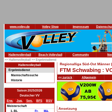
www.volley.de
Volley Shop
Impressum
Datenschu
Hallenvolleyball
Beach-Volleyball
Community
Ne
>> Hallenvolleyball
>> Ergebnisdienst
Regionalliga Süd-Ost Männer 
Hallenvolleyball
FTM Schwabing : V
Ergebnisdienst
Mannschaftssuche
<< zurück
Allgemein
Historie
Saison 2025/2026
Deutscher VV
Erw.
Jug.
Sen.
BFS
BSV
Meisterschaft
Ansetzung
1. BL
Fr.
Mä.