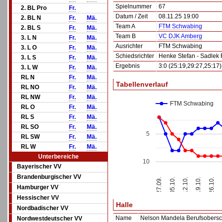
Spielnummer
67
2. BL Pro
Fr.
Datum / Zeit
08.11.25 19:00
2. BL N
Fr.
Mä.
Team A
FTM Schwabing
2. BL S
Fr.
Mä.
Team B
VC DJK Amberg
3. L N
Fr.
Mä.
Ausrichter
FTM Schwabing
3. L O
Fr.
Mä.
Schiedsrichter
Henke Stefan - Sadlek
3. L S
Fr.
Mä.
Ergebnis
3:0 (25:19,29:27,25:17)
3. L W
Fr.
Mä.
RL N
Fr.
Mä.
Tabellenverlauf
RL NO
Fr.
Mä.
RL NW
Fr.
Mä.
FTM Schwabing
RL O
Fr.
Mä.
RL S
Fr.
Mä.
RL SO
Fr.
Mä.
5
RL SW
Fr.
Mä.
RL W
Fr.
Mä.
Unterbereiche
10
Bayerischer VV
Brandenburgischer VV
12.10.
27.09.
19.10.
05.10.
26.10.
Hamburger VV
Hessischer VV
Halle
Nordbadischer VV
Name
Nelson Mandela Berufsobers
Nordwestdeutscher VV