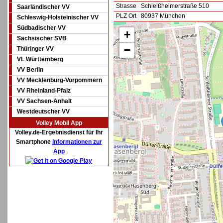
Strasse
Schleißheimerstraße 510
Saarländischer VV
PLZ Ort
80937 München
Schleswig-Holsteinischer VV
Südbadischer VV
+
Sächsischer SVB
−
Thüringer VV
VL Württemberg
VV Berlin
VV Mecklenburg-Vorpommern
VV Rheinland-Pfalz
VV Sachsen-Anhalt
Westdeutscher VV
Volley Mobil App
Volley.de-Ergebnisdienst für Ihr
Smartphone
Informationen zur
App