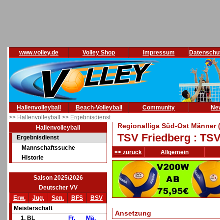
www.volley.de
Volley Shop
Impressum
Datenschu
Hallenvolleyball
Beach-Volleyball
Community
Ne
>> Hallenvolleyball
>> Ergebnisdienst
Regionalliga Süd-Ost Männer 
Hallenvolleyball
TSV Friedberg : TSV 
Ergebnisdienst
Mannschaftssuche
<< zurück
Allgemein
Historie
Saison 2025/2026
Deutscher VV
Erw.
Jug.
Sen.
BFS
BSV
Meisterschaft
Ansetzung
1. BL
Fr.
Mä.