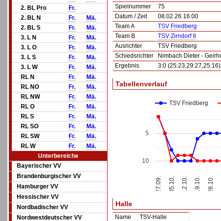
Spielnummer
75
2. BL Pro
Fr.
Datum / Zeit
08.02.26 16:00
2. BL N
Fr.
Mä.
Team A
TSV Friedberg
2. BL S
Fr.
Mä.
Team B
TSV Zirndorf II
3. L N
Fr.
Mä.
Ausrichter
TSV Friedberg
3. L O
Fr.
Mä.
Schiedsrichter
Nimbach Dieter - Geirh
3. L S
Fr.
Mä.
Ergebnis
3:0 (25:23,29:27,25:16)
3. L W
Fr.
Mä.
RL N
Fr.
Mä.
Tabellenverlauf
RL NO
Fr.
Mä.
RL NW
Fr.
Mä.
TSV Friedberg
RL O
Fr.
Mä.
RL S
Fr.
Mä.
RL SO
Fr.
Mä.
5
RL SW
Fr.
Mä.
RL W
Fr.
Mä.
Unterbereiche
10
Bayerischer VV
Brandenburgischer VV
12.10.
27.09.
19.10.
05.10.
26.10.
Hamburger VV
Hessischer VV
Halle
Nordbadischer VV
Name
TSV-Halle
Nordwestdeutscher VV