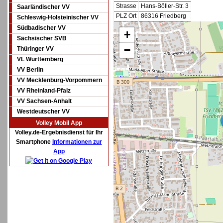
Strasse
Hans-Böller-Str. 3
Saarländischer VV
PLZ Ort
86316 Friedberg
Schleswig-Holsteinischer VV
Südbadischer VV
+
Sächsischer SVB
−
Thüringer VV
VL Württemberg
VV Berlin
VV Mecklenburg-Vorpommern
VV Rheinland-Pfalz
VV Sachsen-Anhalt
Westdeutscher VV
Volley Mobil App
Volley.de-Ergebnisdienst für Ihr
Smartphone
Informationen zur
App