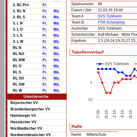
Spielnummer
88
2. BL Pro
Fr.
Datum / Zeit
21.03.26 19:00
2. BL N
Fr.
Mä.
Team A
SVS Türkheim
2. BL S
Fr.
Mä.
Team B
FTM Schwabing
3. L N
Fr.
Mä.
Ausrichter
SVS Türkheim
3. L O
Fr.
Mä.
Schiedsrichter
Kott Michael - Wühr Flo
3. L S
Fr.
Mä.
Ergebnis
2:3 (26:24,19:25,27:25
3. L W
Fr.
Mä.
RL N
Fr.
Mä.
Tabellenverlauf
RL NO
Fr.
Mä.
RL NW
Fr.
Mä.
SVS Türkheim
RL O
Fr.
Mä.
RL S
Fr.
Mä.
RL SO
Fr.
Mä.
5
RL SW
Fr.
Mä.
RL W
Fr.
Mä.
Unterbereiche
10
Bayerischer VV
Brandenburgischer VV
12.10.
27.09.
19.10.
05.10.
26.10.
Hamburger VV
Hessischer VV
Halle
Nordbadischer VV
Name
Mittelschule
Nordwestdeutscher VV