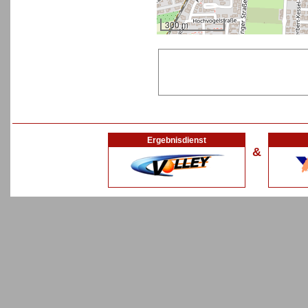
300 m
Ergebnisdienst
&