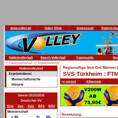
www.volley.de
Volley Shop
Impressum
Datenschu
Hallenvolleyball
Beach-Volleyball
Community
Ne
>> Hallenvolleyball
>> Ergebnisdienst
Regionalliga Süd-Ost Männer 
Hallenvolleyball
SVS Türkheim : FT
Ergebnisdienst
Mannschaftssuche
<< zurück
Allgemein
Historie
Saison 2025/2026
Deutscher VV
Erw.
Jug.
Sen.
BFS
BSV
Meisterschaft
Ansetzung
1. BL
Fr.
Mä.