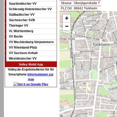
Strasse
Oberjägerstraße 7
Saarländischer VV
PLZ Ort
86842 Türkheim
Schleswig-Holsteinischer VV
Südbadischer VV
+
Sächsischer SVB
−
Thüringer VV
VL Württemberg
VV Berlin
VV Mecklenburg-Vorpommern
VV Rheinland-Pfalz
VV Sachsen-Anhalt
Westdeutscher VV
Volley Mobil App
Volley.de-Ergebnisdienst für Ihr
Smartphone
Informationen zur
App