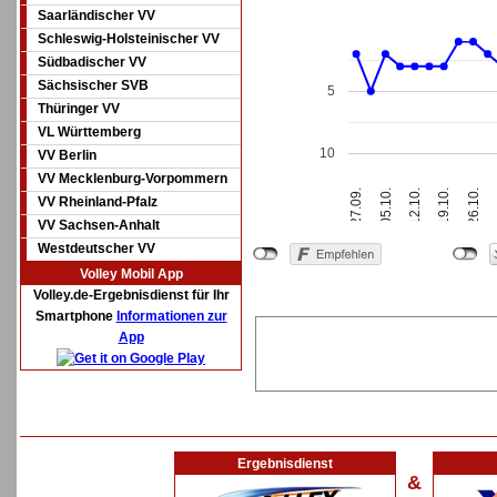
Saarländischer VV
Schleswig-Holsteinischer VV
Südbadischer VV
Sächsischer SVB
5
Thüringer VV
VL Württemberg
10
VV Berlin
VV Mecklenburg-Vorpommern
12.10.
27.09.
19.10.
05.10.
26.10.
VV Rheinland-Pfalz
VV Sachsen-Anhalt
Westdeutscher VV
Volley Mobil App
Volley.de-Ergebnisdienst für Ihr
Smartphone
Informationen zur
App
Ergebnisdienst
&