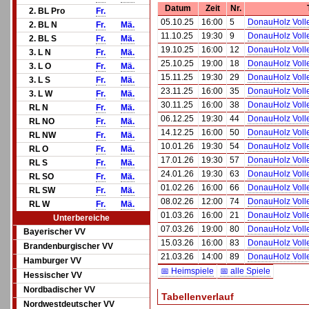
Datum
Zeit
Nr.
2. BL Pro
Fr.
05.10.25
16:00
5
DonauHolz Volle
2. BL N
Fr.
Mä.
11.10.25
19:30
9
DonauHolz Volle
2. BL S
Fr.
Mä.
19.10.25
16:00
12
DonauHolz Volle
3. L N
Fr.
Mä.
25.10.25
19:00
18
DonauHolz Volle
3. L O
Fr.
Mä.
15.11.25
19:30
29
DonauHolz Volle
3. L S
Fr.
Mä.
23.11.25
16:00
35
DonauHolz Volle
3. L W
Fr.
Mä.
30.11.25
16:00
38
DonauHolz Volle
RL N
Fr.
Mä.
06.12.25
19:30
44
DonauHolz Volle
RL NO
Fr.
Mä.
14.12.25
16:00
50
DonauHolz Volle
RL NW
Fr.
Mä.
10.01.26
19:30
54
DonauHolz Volle
RL O
Fr.
Mä.
17.01.26
19:30
57
DonauHolz Volle
RL S
Fr.
Mä.
24.01.26
19:30
63
DonauHolz Volle
RL SO
Fr.
Mä.
01.02.26
16:00
66
DonauHolz Volle
RL SW
Fr.
Mä.
08.02.26
12:00
74
DonauHolz Volle
RL W
Fr.
Mä.
01.03.26
16:00
21
DonauHolz Volle
Unterbereiche
07.03.26
19:00
80
DonauHolz Volle
Bayerischer VV
15.03.26
16:00
83
DonauHolz Volle
Brandenburgischer VV
21.03.26
14:00
89
DonauHolz Volle
Hamburger VV
📅 Heimspiele
📅 alle Spiele
Hessischer VV
Nordbadischer VV
Tabellenverlauf
Nordwestdeutscher VV