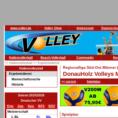
www.volley.de
Volley Shop
Impressum
Datenschu
Hallenvolleyball
Beach-Volleyball
Community
Ne
>> Hallenvolleyball
>> Ergebnisdienst
Regionalliga Süd-Ost Männer 
Hallenvolleyball
DonauHolz Volleys 
Ergebnisdienst
Mannschaftssuche
<< zurück
Spielplan
Historie
Saison 2025/2026
Deutscher VV
Erw.
Jug.
Sen.
BFS
BSV
Meisterschaft
Spielplan
1. BL
Fr.
Mä.