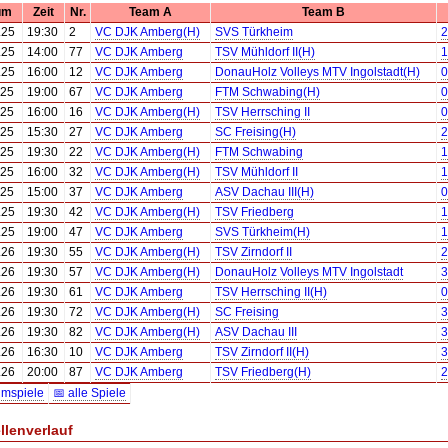
um
Zeit
Nr.
Team A
Team B
.25
19:30
2
VC DJK Amberg(H)
SVS Türkheim
2
.25
14:00
77
VC DJK Amberg
TSV Mühldorf II(H)
1
.25
16:00
12
VC DJK Amberg
DonauHolz Volleys MTV Ingolstadt(H)
0
.25
19:00
67
VC DJK Amberg
FTM Schwabing(H)
0
.25
16:00
16
VC DJK Amberg(H)
TSV Herrsching II
0
.25
15:30
27
VC DJK Amberg
SC Freising(H)
2
.25
19:30
22
VC DJK Amberg(H)
FTM Schwabing
1
.25
16:00
32
VC DJK Amberg(H)
TSV Mühldorf II
1
.25
15:00
37
VC DJK Amberg
ASV Dachau III(H)
0
.25
19:30
42
VC DJK Amberg(H)
TSV Friedberg
1
.25
19:00
47
VC DJK Amberg
SVS Türkheim(H)
1
.26
19:30
55
VC DJK Amberg(H)
TSV Zirndorf II
2
.26
19:30
57
VC DJK Amberg(H)
DonauHolz Volleys MTV Ingolstadt
3
.26
19:30
61
VC DJK Amberg
TSV Herrsching II(H)
0
.26
19:30
72
VC DJK Amberg(H)
SC Freising
3
.26
19:30
82
VC DJK Amberg(H)
ASV Dachau III
3
.26
16:30
10
VC DJK Amberg
TSV Zirndorf II(H)
3
.26
20:00
87
VC DJK Amberg
TSV Friedberg(H)
2
imspiele
📅 alle Spiele
llenverlauf