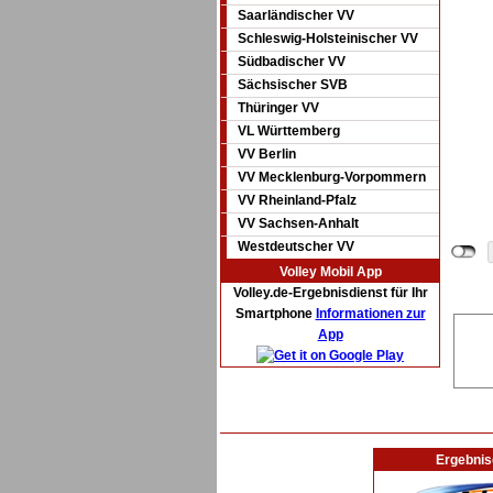
Saarländischer VV
Schleswig-Holsteinischer VV
Südbadischer VV
Sächsischer SVB
Thüringer VV
VL Württemberg
VV Berlin
VV Mecklenburg-Vorpommern
VV Rheinland-Pfalz
VV Sachsen-Anhalt
Westdeutscher VV
Volley Mobil App
Volley.de-Ergebnisdienst für Ihr
Smartphone
Informationen zur
App
Ergebnis