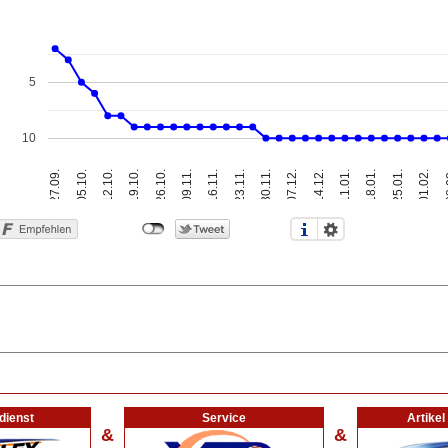
5
10
12.10.
23.11.
18.01.
27.09.
09.11.
14.12.
0
19.10.
30.11.
25.01.
05.10.
16.11.
11.01.
26.10.
07.12.
01.02.
dienst
Service
Artike
&
&