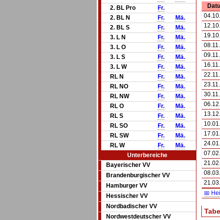
Dat
2. BL Pro
Fr.
04.10
2. BL N
Fr.
Mä.
12.10
2. BL S
Fr.
Mä.
19.10
3. L N
Fr.
Mä.
08.11
3. L O
Fr.
Mä.
09.11
3. L S
Fr.
Mä.
16.11
3. L W
Fr.
Mä.
22.11
RL N
Fr.
Mä.
23.11
RL NO
Fr.
Mä.
30.11
RL NW
Fr.
Mä.
06.12
RL O
Fr.
Mä.
13.12
RL S
Fr.
Mä.
10.01
RL SO
Fr.
Mä.
17.01
RL SW
Fr.
Mä.
24.01
RL W
Fr.
Mä.
07.02
Unterbereiche
21.02
Bayerischer VV
08.03
Brandenburgischer VV
21.03
Hamburger VV
📅 He
Hessischer VV
Nordbadischer VV
Tabe
Nordwestdeutscher VV