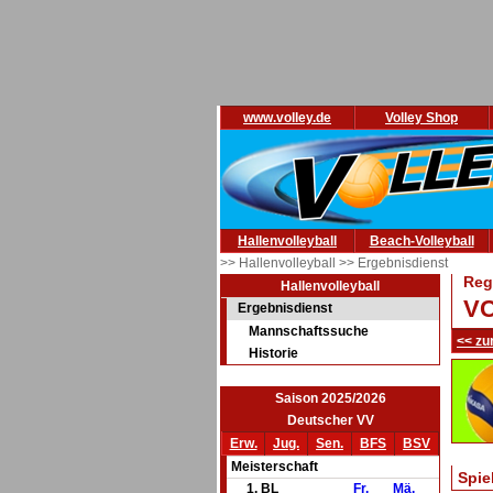
www.volley.de
Volley Shop
Hallenvolleyball
Beach-Volleyball
>> Hallenvolleyball
>> Ergebnisdienst
Reg
Hallenvolleyball
VC
Ergebnisdienst
Mannschaftssuche
<< zu
Historie
Saison 2025/2026
Deutscher VV
Erw.
Jug.
Sen.
BFS
BSV
Meisterschaft
Spie
1. BL
Fr.
Mä.