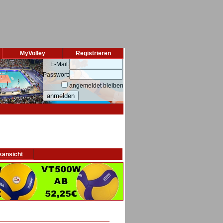
MyVolley
Registrieren
E-Mail:
Passwort:
angemeldet bleiben
kansicht