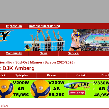
Impressum
Datenschutzerklärung
Community
News
Service
ionalliga Süd-Ost Männer (Saison 2025/2026)
 DJK Amberg
rück
Spielplan
Pässe
Kontakt
Druc
lplan