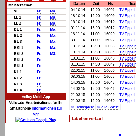
Datum
Zeit
Nr.
Tea
Meisterschaft
04.10.14
15:00
16006
TV Eppel
VL
Fr.
Mä.
18.10.14
15:00
16009
TV Eppel
LL 1
Fr.
Mä.
18.10.14
15:00
16010
TV Eppel
LL 2
Fr.
Mä.
01.11.14
15:00
16017
TV Eppel
BL 1
Fr.
Mä.
16.11.14
11:00
16020
TV Eppel
BL 2
Fr.
Mä.
30.11.14
11:00
16027
TV Eppel
BL 3
Fr.
Mä.
13.12.14
15:00
16033
TV Eppel
BKl 1
Fr.
Mä.
13.12.14
15:00
16034
TV Eppel
BKl 2
Fr.
Mä.
18.01.15
11:00
16040
TV Eppel
BKl 3
Fr.
31.01.15
14:00
16049
TV Eppel
BKl 4
Fr.
22.02.15
11:00
16060
TV Eppel
KL 1
Fr.
08.03.15
11:00
16065
TV Eppel
KL 2
Fr.
14.03.15
15:00
16045
TV Eppel
KL 3
Fr.
14.03.15
15:00
16046
TV Eppel
KL 4
Fr.
21.03.15
15:00
16069
TV Eppel
Volley Mobil App
21.03.15
15:00
16070
TV Eppel
Volley.de-Ergebnisdienst für Ihr
📅 Heimspiele
📅 alle Spiele
Smartphone
Informationen zur
App
Tabellenverlauf