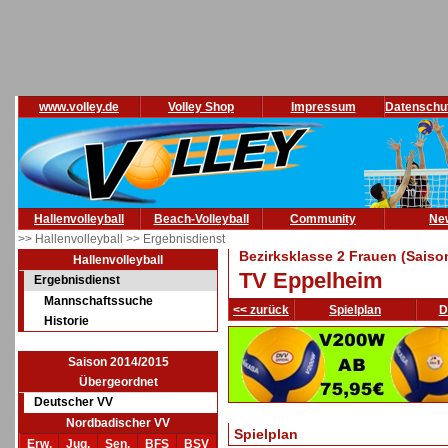
www.volley.de
Volley Shop
Impressum
Datenschu
Hallenvolleyball
Beach-Volleyball
Community
Ne
>> Hallenvolleyball
>> Ergebnisdienst
Bezirksklasse 2 Frauen (Saiso
Hallenvolleyball
TV Eppelheim
Ergebnisdienst
Mannschaftssuche
<< zurück
Spielplan
D
Historie
Saison 2014/2015
Übergeordnet
Deutscher VV
Nordbadischer VV
Spielplan
Erw.
Jug.
Sen.
BFS
BSV