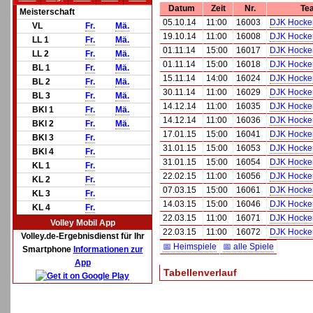
Datum
Zeit
Nr.
Te
Meisterschaft
05.10.14
11:00
16003
DJK Hocke
VL
Fr.
Mä.
19.10.14
11:00
16008
DJK Hocke
LL 1
Fr.
Mä.
01.11.14
15:00
16017
DJK Hocke
LL 2
Fr.
Mä.
01.11.14
15:00
16018
DJK Hocke
BL 1
Fr.
Mä.
15.11.14
14:00
16024
DJK Hocke
BL 2
Fr.
Mä.
30.11.14
11:00
16029
DJK Hocke
BL 3
Fr.
Mä.
14.12.14
11:00
16035
DJK Hocke
BKl 1
Fr.
Mä.
14.12.14
11:00
16036
DJK Hocke
BKl 2
Fr.
Mä.
17.01.15
15:00
16041
DJK Hocke
BKl 3
Fr.
31.01.15
15:00
16053
DJK Hocke
BKl 4
Fr.
31.01.15
15:00
16054
DJK Hocke
KL 1
Fr.
22.02.15
11:00
16056
DJK Hocke
KL 2
Fr.
07.03.15
15:00
16061
DJK Hocke
KL 3
Fr.
14.03.15
15:00
16046
DJK Hocke
KL 4
Fr.
22.03.15
11:00
16071
DJK Hocke
Volley Mobil App
22.03.15
11:00
16072
DJK Hocke
Volley.de-Ergebnisdienst für Ihr
📅 Heimspiele
📅 alle Spiele
Smartphone
Informationen zur
App
Tabellenverlauf