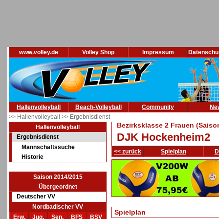
www.volley.de
Volley Shop
Impressum
Datenschu
Hallenvolleyball
Beach-Volleyball
Community
Ne
>> Hallenvolleyball
>> Ergebnisdienst
Bezirksklasse 2 Frauen (Saiso
Hallenvolleyball
DJK Hockenheim2
Ergebnisdienst
Mannschaftssuche
<< zurück
Spielplan
D
Historie
Saison 2014/2015
Übergeordnet
Deutscher VV
Nordbadischer VV
Spielplan
Erw.
Jug.
Sen.
BFS
BSV