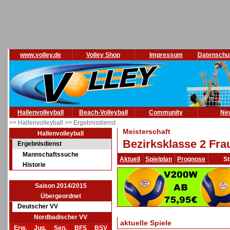
www.volley.de
Volley Shop
Impressum
Datenschu
Hallenvolleyball
Beach-Volleyball
Community
Ne
>> Hallenvolleyball
>> Ergebnisdienst
Meisterschaft
Hallenvolleyball
Bezirksklasse 2 Fra
Ergebnisdienst
Mannschaftssuche
Aktuell
Spielplan
Prognose
St
Historie
Saison 2014/2015
Übergeordnet
Deutscher VV
Nordbadischer VV
aktuelle Spiele
Erw.
Jug.
Sen.
BFS
BSV