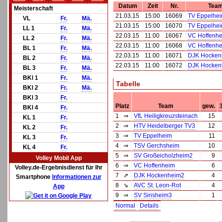
Datum
Zeit
Nr.
Tea
Meisterschaft
21.03.15
15:00
16069
TV Eppelhei
VL
Fr.
Mä.
21.03.15
15:00
16070
TV Eppelhei
LL 1
Fr.
Mä.
22.03.15
11:00
16067
VC Hoffenhe
LL 2
Fr.
Mä.
22.03.15
11:00
16068
VC Hoffenhe
BL 1
Fr.
Mä.
22.03.15
11:00
16071
DJK Hocken
BL 2
Fr.
Mä.
22.03.15
11:00
16072
DJK Hocken
BL 3
Fr.
Mä.
BKl 1
Fr.
Mä.
Tabelle
BKl 2
Fr.
Mä.
BKl 3
Fr.
Platz
Team
gew.
BKl 4
Fr.
1
⇒
VfL Heiligkreuzsteinach
15
KL 1
Fr.
2
⇒
HTV Heidelberger TV3
12
KL 2
Fr.
3
⇒
TV Eppelheim
11
KL 3
Fr.
4
⇒
TSV Gerchsheim
10
KL 4
Fr.
5
⇒
SV Großeicholzheim2
9
Volley Mobil App
6
⇒
VC Hoffenheim
6
Volley.de-Ergebnisdienst für Ihr
7
⇗
DJK Hockenheim2
4
Smartphone
Informationen zur
8
⇘
AVC St. Leon-Rot
4
App
9
⇒
SV Sinsheim3
1
Normal
Details