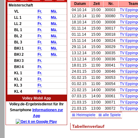
Datum
Zeit
Nr.
Team
Meisterschaft
04.10.14
15:00
30003
TV Epping
VL
Fr.
Mä.
12.10.14
11:00
30080
TV Epping
LL 1
Fr.
Mä.
18.10.14
15:00
30008
TV Epping
LL 2
Fr.
Mä.
01.11.14
15:00
30017
TV Epping
BL 1
Fr.
Mä.
01.11.14
15:00
30018
TV Epping
BL 2
Fr.
Mä.
15.11.14
14:00
30024
TV Epping
BL 3
Fr.
Mä.
29.11.14
15:00
30029
TV Epping
BKl 1
Fr.
Mä.
13.12.14
15:00
30035
TV Epping
BKl 2
Fr.
Mä.
13.12.14
15:00
30036
TV Epping
BKl 3
Fr.
18.01.15
11:00
30041
TV Epping
BKl 4
Fr.
24.01.15
15:00
30046
TV Epping
KL 1
Fr.
01.02.15
11:00
30053
TV Epping
KL 2
Fr.
01.02.15
11:00
30054
TV Epping
KL 3
Fr.
21.02.15
14:00
30056
TV Epping
KL 4
Fr.
07.03.15
14:00
30061
TV Epping
Volley Mobil App
21.03.15
13:00
30071
TV Epping
Volley.de-Ergebnisdienst für Ihr
21.03.15
13:00
30072
TV Epping
Smartphone
Informationen zur
📅 Heimspiele
📅 alle Spiele
App
Tabellenverlauf