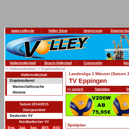
www.volley.de
Volley Shop
Impressum
Datenschu
Hallenvolleyball
Beach-Volleyball
Community
Ne
>> Hallenvolleyball
>> Ergebnisdienst
Landesliga 1 Männer (Saison 
Hallenvolleyball
TV Eppingen
Ergebnisdienst
Mannschaftssuche
<< zurück
Spielplan
D
Historie
Saison 2014/2015
Übergeordnet
Deutscher VV
Nordbadischer VV
Spielplan
Erw.
Jug.
Sen.
BFS
BSV