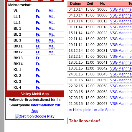
Datum
Zeit
Nr.
T
Meisterschaft
04.10.14
15:00
30005
VSG Mannhe
VL
Fr.
Mä.
04.10.14
15:00
30006
VSG Mannhe
LL 1
Fr.
Mä.
18.10.14
15:00
30011
VSG Mannhe
LL 2
Fr.
Mä.
01.11.14
15:00
30018
VSG Mannhe
BL 1
Fr.
Mä.
15.11.14
14:00
30023
VSG Mannhe
BL 2
Fr.
Mä.
22.11.14
15:00
30079
VSG Mannhe
BL 3
Fr.
Mä.
29.11.14
14:00
30028
VSG Mannhe
BKl 1
Fr.
Mä.
13.12.14
15:00
30031
VSG Mannhe
BKl 2
Fr.
Mä.
13.12.14
15:00
30032
VSG Mannhe
BKl 3
Fr.
18.01.15
11:00
30041
VSG Mannhe
BKl 4
Fr.
18.01.15
11:00
30042
VSG Mannhe
KL 1
Fr.
24.01.15
15:00
30045
VSG Mannhe
KL 2
Fr.
31.01.15
14:00
30050
VSG Mannhe
KL 3
Fr.
22.02.15
12:00
30058
VSG Mannhe
KL 4
Fr.
07.03.15
15:00
30063
VSG Mannhe
Volley Mobil App
07.03.15
15:00
30064
VSG Mannhe
Volley.de-Ergebnisdienst für Ihr
21.03.15
15:00
30067
VSG Mannhe
Smartphone
Informationen zur
📅 Heimspiele
📅 alle Spiele
App
Tabellenverlauf