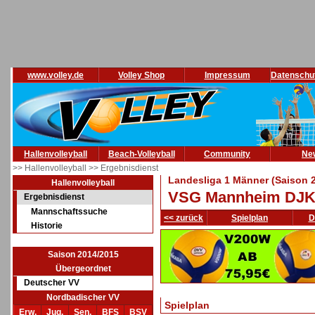
www.volley.de
Volley Shop
Impressum
Datenschu
Hallenvolleyball
Beach-Volleyball
Community
Ne
>> Hallenvolleyball
>> Ergebnisdienst
Landesliga 1 Männer (Saison 
Hallenvolleyball
VSG Mannheim DJ
Ergebnisdienst
Mannschaftssuche
<< zurück
Spielplan
D
Historie
Saison 2014/2015
Übergeordnet
Deutscher VV
Nordbadischer VV
Spielplan
Erw.
Jug.
Sen.
BFS
BSV