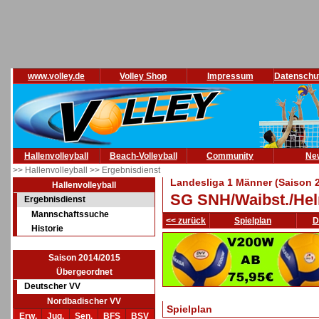
www.volley.de
Volley Shop
Impressum
Datenschu
Hallenvolleyball
Beach-Volleyball
Community
Ne
>> Hallenvolleyball
>> Ergebnisdienst
Landesliga 1 Männer (Saison 
Hallenvolleyball
SG SNH/Waibst./Hel
Ergebnisdienst
Mannschaftssuche
<< zurück
Spielplan
D
Historie
Saison 2014/2015
Übergeordnet
Deutscher VV
Nordbadischer VV
Spielplan
Erw.
Jug.
Sen.
BFS
BSV