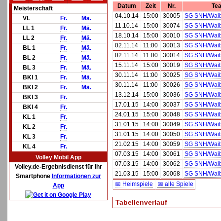
Datum
Zeit
Nr.
Te
Meisterschaft
04.10.14
15:00
30005
SG SNH/Waibs
VL
Fr.
Mä.
11.10.14
15:00
30074
SG SNH/Waibs
LL 1
Fr.
Mä.
18.10.14
15:00
30010
SG SNH/Waibs
LL 2
Fr.
Mä.
02.11.14
11:00
30013
SG SNH/Waibs
BL 1
Fr.
Mä.
02.11.14
11:00
30014
SG SNH/Waibs
BL 2
Fr.
Mä.
15.11.14
15:00
30019
SG SNH/Waibs
BL 3
Fr.
Mä.
30.11.14
11:00
30025
SG SNH/Waibs
BKl 1
Fr.
Mä.
30.11.14
11:00
30026
SG SNH/Waibs
BKl 2
Fr.
Mä.
13.12.14
15:00
30036
SG SNH/Waibs
BKl 3
Fr.
17.01.15
14:00
30037
SG SNH/Waibs
BKl 4
Fr.
24.01.15
15:00
30048
SG SNH/Waibs
KL 1
Fr.
31.01.15
14:00
30049
SG SNH/Waibs
KL 2
Fr.
31.01.15
14:00
30050
SG SNH/Waibs
KL 3
Fr.
21.02.15
14:00
30059
SG SNH/Waibs
KL 4
Fr.
07.03.15
14:00
30061
SG SNH/Waibs
Volley Mobil App
07.03.15
14:00
30062
SG SNH/Waibs
Volley.de-Ergebnisdienst für Ihr
21.03.15
15:00
30068
SG SNH/Waibs
Smartphone
Informationen zur
📅 Heimspiele
📅 alle Spiele
App
Tabellenverlauf