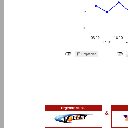
5
10
03.10.
18.10.
17.10.
2
Ergebnisdienst
&