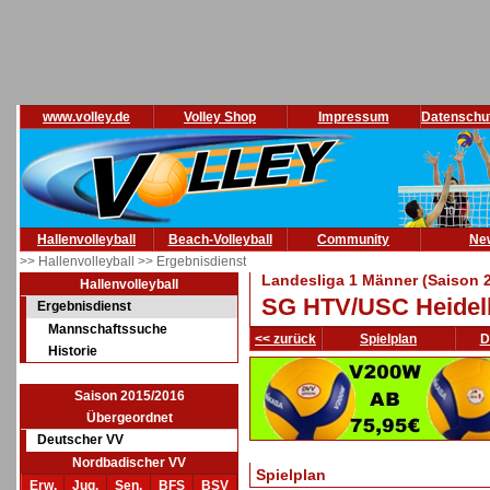
www.volley.de
Volley Shop
Impressum
Datenschu
Hallenvolleyball
Beach-Volleyball
Community
Ne
>> Hallenvolleyball
>> Ergebnisdienst
Landesliga 1 Männer (Saison 
Hallenvolleyball
SG HTV/USC Heidel
Ergebnisdienst
Mannschaftssuche
<< zurück
Spielplan
D
Historie
Saison 2015/2016
Übergeordnet
Deutscher VV
Nordbadischer VV
Spielplan
Erw.
Jug.
Sen.
BFS
BSV