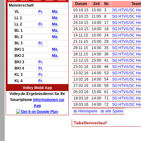
Datum
Zeit
Nr.
Team
Meisterschaft
03.10.15
15:00
3
SG HTV/USC Hei
VL
Fr.
Mä.
18.10.15
11:00
8
SG HTV/USC Hei
LL 1
Mä.
24.10.15
14:00
17
SG HTV/USC Hei
LL 2
Fr.
Mä.
24.10.15
14:00
18
SG HTV/USC Hei
BL 1
Mä.
14.11.15
15:00
24
SG HTV/USC Hei
BL 2
Mä.
21.11.15
15:00
29
SG HTV/USC Hei
BL 3
Fr.
28.11.15
14:00
35
SG HTV/USC Hei
BKl 1
Mä.
28.11.15
14:00
36
SG HTV/USC Hei
BKl 2
Mä.
12.12.15
15:00
41
SG HTV/USC Hei
BKl 3
Fr.
23.01.16
15:00
46
SG HTV/USC Hei
BKl 4
Fr.
13.02.16
14:00
53
SG HTV/USC Hei
KL 3
Fr.
13.02.16
14:00
54
SG HTV/USC Hei
KL 4
Fr.
27.02.16
14:00
56
SG HTV/USC Hei
Volley Mobil App
05.03.16
15:00
61
SG HTV/USC Hei
Volley.de-Ergebnisdienst für Ihr
19.03.16
14:00
71
SG HTV/USC Hei
Smartphone
Informationen zur
19.03.16
14:00
72
SG HTV/USC Hei
App
📅 Heimspiele
📅 alle Spiele
Tabellenverlauf