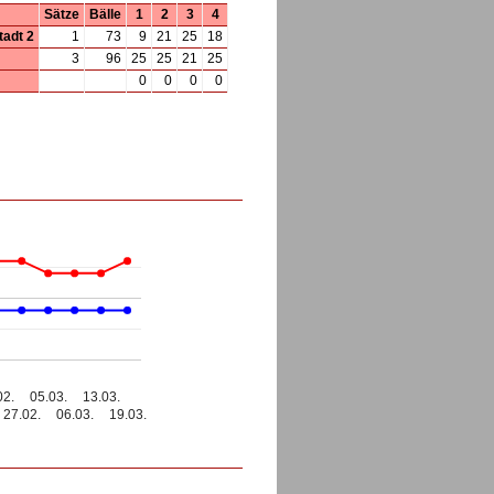
Sätze
Bälle
1
2
3
4
adt 2
1
73
9
21
25
18
3
96
25
25
21
25
0
0
0
0
02.
05.03.
13.03.
27.02.
06.03.
19.03.