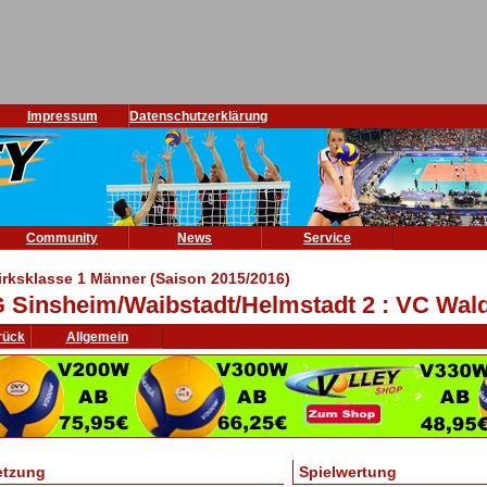
Impressum
Datenschutzerklärung
Community
News
Service
irksklasse 1 Männer (Saison 2015/2016)
 Sinsheim/Waibstadt/Helmstadt 2 : VC Wal
rück
Allgemein
etzung
Spielwertung