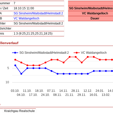
lnummer
7
/ Zeit
18.10.15 11:00
SG Sinsheim/Waibstadt/Helmst
 A
SG Sinsheim/Waibstadt/Helmstadt 2
VC Waldangelloch
 B
VC Waldangelloch
Dauer
hter
SG Sinsheim/Waibstadt/Helmstadt 2
dsrichter
nis
1:3 (9:25,21:25,25:21,18:25)
llenverlauf
SG Sinsheim/Waibstadt/Helmstadt 2
VC Waldangelloch
5
10
03.10.
11.10.
18.10.
07.11.
14.11.
28.11.
12.12.
24.01.
14.
04.10.
17.10.
24.10.
08.11.
21.11.
29.11.
16.01.
13.02.
e
Kraichgau Realschule