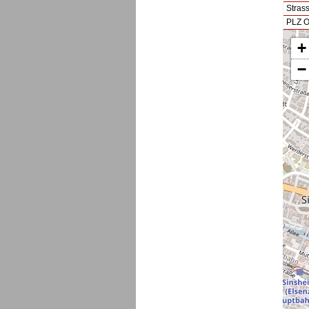
Stras
PLZ O
+
−