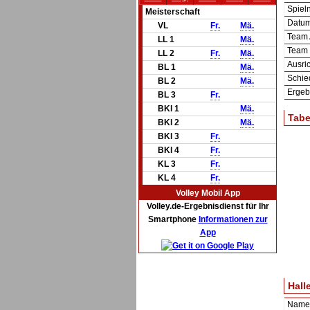
Spie
Meisterschaft
Datum 
VL
Fr.
Mä.
Team
LL 1
Mä.
Team
LL 2
Fr.
Mä.
Ausric
BL 1
Mä.
Schie
BL 2
Mä.
Ergeb
BL 3
Fr.
BKl 1
Mä.
Tabe
BKl 2
Mä.
BKl 3
Fr.
BKl 4
Fr.
KL 3
Fr.
KL 4
Fr.
Volley Mobil App
Volley.de-Ergebnisdienst für Ihr
Smartphone
Informationen zur
App
Hall
Name