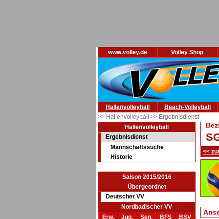
www.volley.de
Volley Shop
Hallenvolleyball
Beach-Volleyball
>> Hallenvolleyball
>> Ergebnisdienst
Bez
Hallenvolleyball
SG
Ergebnisdienst
Mannschaftssuche
<< zu
Historie
Saison 2015/2016
Übergeordnet
Deutscher VV
Nordbadischer VV
Ans
Erw.
Jug.
Sen.
BFS
BSV