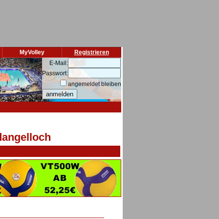
MyVolley
Registrieren
E-Mail:
Passwort:
angemeldet bleiben
dangelloch