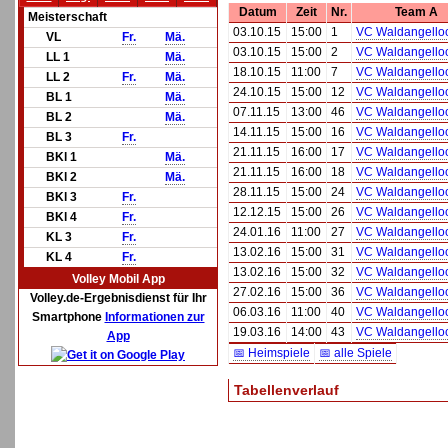
Datum
Zeit
Nr.
Team A
Meisterschaft
03.10.15
15:00
1
VC Waldangello
VL
Fr.
Mä.
03.10.15
15:00
2
VC Waldangello
LL 1
Mä.
18.10.15
11:00
7
VC Waldangello
LL 2
Fr.
Mä.
24.10.15
15:00
12
VC Waldangello
BL 1
Mä.
07.11.15
13:00
46
VC Waldangello
BL 2
Mä.
14.11.15
15:00
16
VC Waldangello
BL 3
Fr.
21.11.15
16:00
17
VC Waldangello
BKl 1
Mä.
21.11.15
16:00
18
VC Waldangello
BKl 2
Mä.
28.11.15
15:00
24
VC Waldangello
BKl 3
Fr.
12.12.15
15:00
26
VC Waldangello
BKl 4
Fr.
24.01.16
11:00
27
VC Waldangello
KL 3
Fr.
13.02.16
15:00
31
VC Waldangello
KL 4
Fr.
13.02.16
15:00
32
VC Waldangello
Volley Mobil App
27.02.16
15:00
36
VC Waldangello
Volley.de-Ergebnisdienst für Ihr
06.03.16
11:00
40
VC Waldangello
Smartphone
Informationen zur
19.03.16
14:00
43
VC Waldangello
App
📅 Heimspiele
📅 alle Spiele
Tabellenverlauf