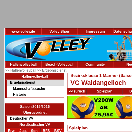
www.volley.de
Volley Shop
Impressum
Datenschu
Hallenvolleyball
Beach-Volleyball
Community
Ne
>> Hallenvolleyball
>> Ergebnisdienst
Bezirksklasse 1 Männer (Saiso
Hallenvolleyball
VC Waldangelloch
Ergebnisdienst
Mannschaftssuche
<< zurück
Spielplan
D
Historie
Saison 2015/2016
Übergeordnet
Deutscher VV
Nordbadischer VV
Spielplan
Erw.
Jug.
Sen.
BFS
BSV