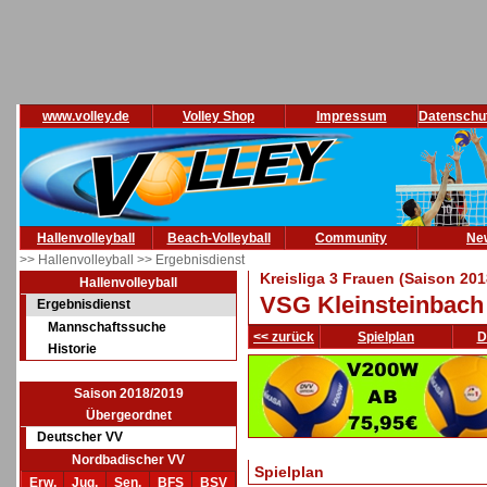
www.volley.de
Volley Shop
Impressum
Datenschu
Hallenvolleyball
Beach-Volleyball
Community
Ne
>> Hallenvolleyball
>> Ergebnisdienst
Kreisliga 3 Frauen (Saison 201
Hallenvolleyball
VSG Kleinsteinbach
Ergebnisdienst
Mannschaftssuche
<< zurück
Spielplan
D
Historie
Saison 2018/2019
Übergeordnet
Deutscher VV
Nordbadischer VV
Spielplan
Erw.
Jug.
Sen.
BFS
BSV