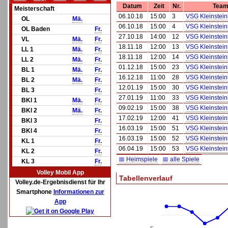
Datum
Zeit
Nr.
Team
Meisterschaft
06.10.18
15:00
3
VSG Kleinstein
OL
Mä.
06.10.18
15:00
4
VSG Kleinstein
OL Baden
Fr.
27.10.18
14:00
12
VSG Kleinstei
VL
Mä.
Fr.
18.11.18
12:00
13
VSG Kleinstein
LL 1
Mä.
Fr.
18.11.18
12:00
14
VSG Kleinstein
LL 2
Mä.
Fr.
01.12.18
15:00
23
VSG Kleinstei
BL 1
Mä.
Fr.
16.12.18
11:00
28
VSG Kleinstei
BL 2
Mä.
Fr.
12.01.19
15:00
30
VSG Kleinstei
BL 3
Fr.
27.01.19
11:00
33
VSG Kleinstei
BKl 1
Mä.
Fr.
09.02.19
15:00
38
VSG Kleinstei
BKl 2
Mä.
Fr.
17.02.19
12:00
41
VSG Kleinstei
BKl 3
Fr.
16.03.19
15:00
51
VSG Kleinstein
BKl 4
Fr.
16.03.19
15:00
52
VSG Kleinstein
KL 1
Fr.
06.04.19
15:00
53
VSG Kleinstei
KL 2
Fr.
📅 Heimspiele
📅 alle Spiele
KL 3
Fr.
Volley Mobil App
Tabellenverlauf
Volley.de-Ergebnisdienst für Ihr
Smartphone
Informationen zur
App