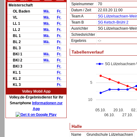
Spielnummer
70
Meisterschaft
Datum / Zeit
22.03.20 11:00
OL Baden
Mä.
Fr.
Team A
SG Lützelsachsen-Wei
VL
Mä.
Fr.
Team B
SG Ketsch-Brühl 2
LL 1
Mä.
Fr.
Ausrichter
SG Lützelsachsen-Wei
LL 2
Mä.
Fr.
Schiedsrichter
BL 1
Mä.
Fr.
Ergebnis
-:-
BL 2
Mä.
Fr.
BL 3
Fr.
Tabellenverlauf
BKl 1
Mä.
Fr.
BKl 2
Mä.
Fr.
SG Lützelsachsen
BKl 3
Fr.
KL 1
Fr.
KL 2
Fr.
5
KL 3
Fr.
Volley Mobil App
Volley.de-Ergebnisdienst für Ihr
10
Smartphone
Informationen zur
App
05.10.
20.10.
02.
06.10.
27.10.
Halle
Name
Grundschule Lützelsachsen