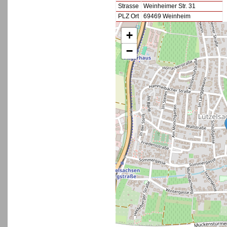
Strasse
Weinheimer Str. 31
PLZ Ort
69469 Weinheim
+
−