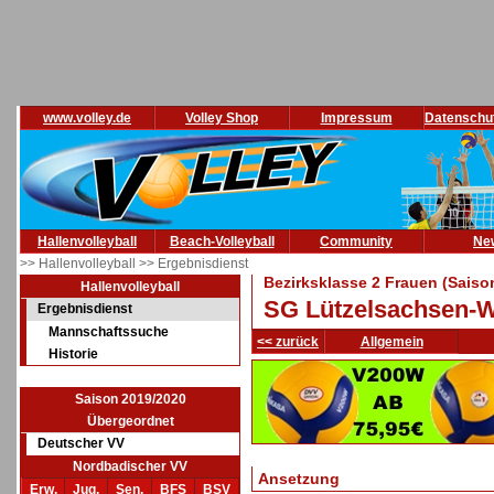
www.volley.de
Volley Shop
Impressum
Datenschu
Hallenvolleyball
Beach-Volleyball
Community
Ne
>> Hallenvolleyball
>> Ergebnisdienst
Bezirksklasse 2 Frauen (Saiso
Hallenvolleyball
SG Lützelsachsen-W
Ergebnisdienst
Mannschaftssuche
<< zurück
Allgemein
Historie
Saison 2019/2020
Übergeordnet
Deutscher VV
Nordbadischer VV
Ansetzung
Erw.
Jug.
Sen.
BFS
BSV