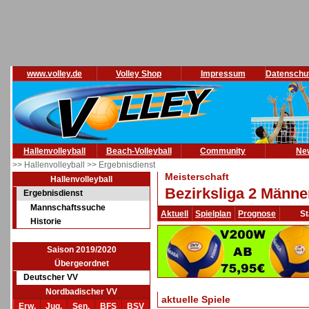
www.volley.de
Volley Shop
Impressum
Datenschu
Hallenvolleyball
Beach-Volleyball
Community
Ne
>> Hallenvolleyball
>> Ergebnisdienst
Meisterschaft
Hallenvolleyball
Bezirksliga 2 Männe
Ergebnisdienst
Mannschaftssuche
Aktuell
Spielplan
Prognose
St
Historie
Saison 2019/2020
Übergeordnet
Deutscher VV
Nordbadischer VV
aktuelle Spiele
Erw.
Jug.
Sen.
BFS
BSV