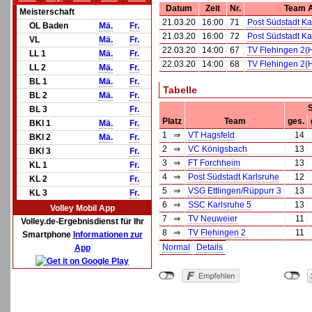
Datum
Zeit
Nr.
Team 
Meisterschaft
21.03.20
16:00
71
Post Südstadt Ka
OL Baden
Mä.
Fr.
21.03.20
16:00
72
Post Südstadt Ka
VL
Mä.
Fr.
22.03.20
14:00
67
TV Flehingen 2(
LL 1
Mä.
Fr.
22.03.20
14:00
68
TV Flehingen 2(
LL 2
Mä.
Fr.
BL 1
Mä.
Fr.
Tabelle
BL 2
Mä.
Fr.
S
BL 3
Fr.
Platz
Team
ges.
BKl 1
Mä.
Fr.
1
⇒
VT Hagsfeld
14
BKl 2
Mä.
Fr.
2
⇒
VC Königsbach
13
BKl 3
Fr.
3
⇒
FT Forchheim
13
KL 1
Fr.
4
⇒
Post Südstadt Karlsruhe
12
KL 2
Fr.
5
⇒
VSG Ettlingen/Rüppurr 3
13
KL 3
Fr.
6
⇒
SSC Karlsruhe 5
13
Volley Mobil App
7
⇒
TV Neuweier
11
Volley.de-Ergebnisdienst für Ihr
8
⇒
TV Flehingen 2
11
Smartphone
Informationen zur
Normal
Details
App