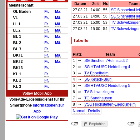
Datum
Zeit
Nr.
Team 
Meisterschaft
27.03.21
14:00
55
SG Sinsheim/Hel
OL Baden
Fr.
Mä.
27.03.21
14:00
56
SG Sinsheim/Hel
VL
Fr.
Mä.
27.03.21
15:00
53
TV Schwetzinge
LL 1
Fr.
Mä.
27.03.21
15:00
54
TV Schwetzinge
LL 2
Fr.
Mä.
BL 1
Fr.
Mä.
Tabelle
BL 2
Fr.
Mä.
BL 3
Fr.
Platz
Team
BKl 1
Fr.
Mä.
1
⇒
SG Sinsheim/Helmstadt 2
BKl 2
Fr.
Mä.
2
⇒
SG HTV/USC Heidelberg 4
BKl 3
Fr.
3
⇒
TV Eppelheim
KL 1
Fr.
4
⇒
SG Ketsch-Brühl
KL 2
Fr.
5
⇒
SG HTV/USC Heidelberg 5
KL 3
Fr.
6
⇒
TV Schwetzingen
Volley Mobil App
7
⇒
TG Sandhausen
Volley.de-Ergebnisdienst für Ihr
8
⇒
VSG Hochstetten-Liedolsheim
Smartphone
Informationen zur
Normal
Details
App