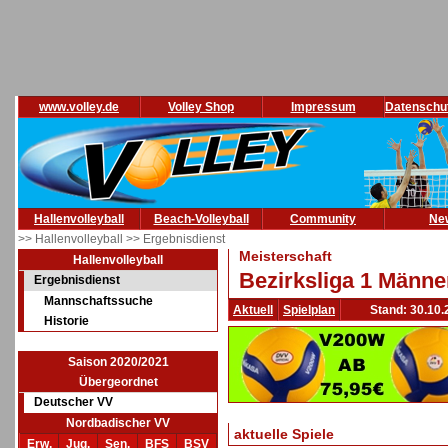
www.volley.de
Volley Shop
Impressum
Datenschu
Hallenvolleyball
Beach-Volleyball
Community
Ne
>> Hallenvolleyball
>> Ergebnisdienst
Meisterschaft
Hallenvolleyball
Bezirksliga 1 Männe
Ergebnisdienst
Mannschaftssuche
Aktuell
Spielplan
Stand: 30.10.
Historie
Saison 2020/2021
Übergeordnet
Deutscher VV
Nordbadischer VV
aktuelle Spiele
Erw.
Jug.
Sen.
BFS
BSV