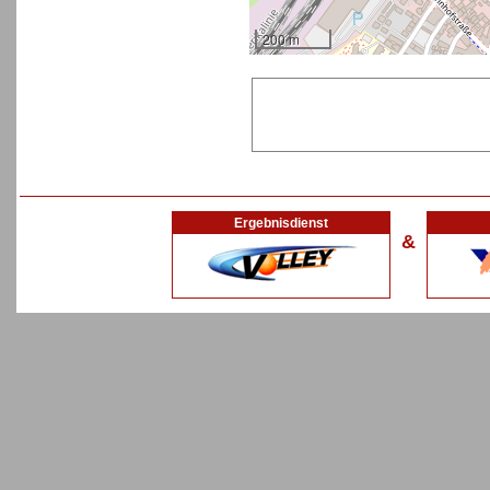
200 m
Ergebnisdienst
&