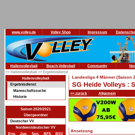
www.volley.de
Volley Shop
Impressum
Datenschu
Hallenvolleyball
Beach-Volleyball
Community
Ne
>> Hallenvolleyball
>> Ergebnisdienst
Landesliga 4 Männer (Saison 
Hallenvolleyball
SG Heide Volleys : 
Ergebnisdienst
Mannschaftssuche
<< zurück
Allgemein
Historie
Saison 2020/2021
Übergeordnet
Deutscher VV
Nordwestdeutscher VV
Ansetzung
Erw.
Jug.
Sen.
BFS
BSV