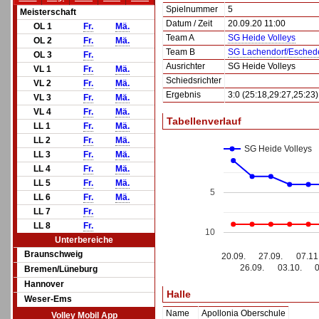
Spielnummer
5
Meisterschaft
Datum / Zeit
20.09.20 11:00
OL 1
Fr.
Mä.
Team A
SG Heide Volleys
OL 2
Fr.
Mä.
Team B
SG Lachendorf/Eschede
OL 3
Fr.
Ausrichter
SG Heide Volleys
VL 1
Fr.
Mä.
Schiedsrichter
VL 2
Fr.
Mä.
Ergebnis
3:0 (25:18,29:27,25:23)
VL 3
Fr.
Mä.
VL 4
Fr.
Mä.
Tabellenverlauf
LL 1
Fr.
Mä.
LL 2
Fr.
Mä.
SG Heide Volleys
LL 3
Fr.
Mä.
LL 4
Fr.
Mä.
LL 5
Fr.
Mä.
5
LL 6
Fr.
Mä.
LL 7
Fr.
LL 8
Fr.
10
Unterbereiche
Braunschweig
20.09.
27.09.
07.11
26.09.
03.10.
Bremen/Lüneburg
Hannover
Halle
Weser-Ems
Name
Apollonia Oberschule
Volley Mobil App