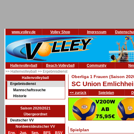
www.volley.de
Volley Shop
Impressum
Datenschu
Hallenvolleyball
Beach-Volleyball
Community
Ne
>> Hallenvolleyball
>> Ergebnisdienst
Oberliga 1 Frauen (Saison 202
Hallenvolleyball
SC Union Emlichheim
Ergebnisdienst
Mannschaftssuche
<< zurück
Spielplan
D
Historie
Saison 2020/2021
Übergeordnet
Deutscher VV
Nordwestdeutscher VV
Spielplan
Erw.
Jug.
Sen.
BFS
BSV