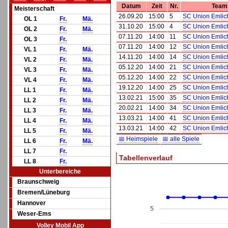
Datum
Zeit
Nr.
Team
Meisterschaft
26.09.20
15:00
5
SC Union Emlich
OL 1
Fr.
Mä.
31.10.20
15:00
4
SC Union Emlich
OL 2
Fr.
Mä.
07.11.20
14:00
11
SC Union Emlich
OL 3
Fr.
07.11.20
14:00
12
SC Union Emlich
VL 1
Fr.
Mä.
14.11.20
14:00
14
SC Union Emlich
VL 2
Fr.
Mä.
05.12.20
14:00
21
SC Union Emlich
VL 3
Fr.
Mä.
05.12.20
14:00
22
SC Union Emlich
VL 4
Fr.
Mä.
19.12.20
14:00
25
SC Union Emlich
LL 1
Fr.
Mä.
13.02.21
15:00
35
SC Union Emlich
LL 2
Fr.
Mä.
20.02.21
14:00
34
SC Union Emlich
LL 3
Fr.
Mä.
13.03.21
14:00
41
SC Union Emlich
LL 4
Fr.
Mä.
13.03.21
14:00
42
SC Union Emlich
LL 5
Fr.
Mä.
📅 Heimspiele
📅 alle Spiele
LL 6
Fr.
Mä.
LL 7
Fr.
Tabellenverlauf
LL 8
Fr.
Unterbereiche
Braunschweig
Bremen/Lüneburg
Hannover
5
Weser-Ems
Volley Mobil App