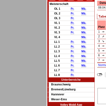
Dat
Meisterschaft
08.04
OL 1
Fr.
Mä.
OL 2
Fr.
Mä.
Tabe
OL 3
Fr.
VL 1
Fr.
Mä.
Platz
VL 2
Fr.
Mä.
1
⇒
VL 3
Fr.
Mä.
2
⇗
VL 4
Mä.
3
⇘
LL 1
Fr.
Mä.
4
⇒
LL 2
Fr.
Mä.
5
⇒
LL 3
Fr.
Mä.
6
⇒
LL 4
Fr.
Mä.
7
⇒
LL 5
Fr.
Mä.
Norm
LL 6
Fr.
Mä.
LL 7
Fr.
LL 8
Fr.
Unterbereiche
Braunschweig
Bremen/Lüneburg
Hannover
Weser-Ems
Volley Mobil App