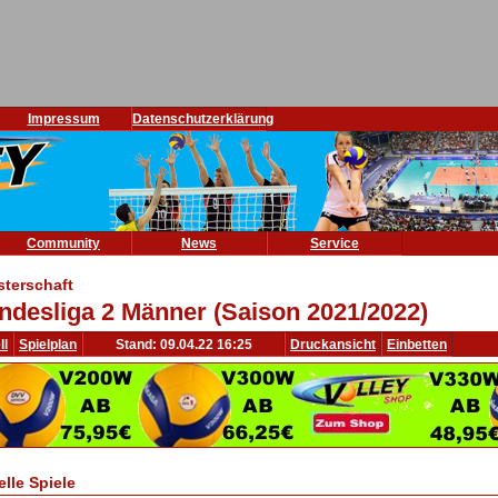
Impressum
Datenschutzerklärung
Community
News
Service
sterschaft
ndesliga 2 Männer (Saison 2021/2022)
ll
Spielplan
Stand: 09.04.22 16:25
Druckansicht
Einbetten
elle Spiele