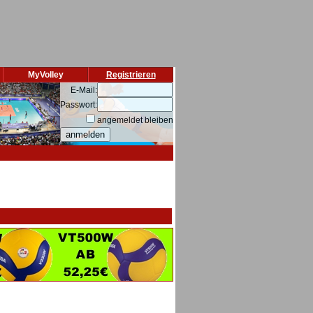
MyVolley
Registrieren
E-Mail:
Passwort:
angemeldet bleiben