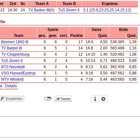
um
Zeit
Nr.
Team A
Team B
Ergebnis
.22
18:30
24
TV Baden III(H)
TuS Zeven II
3:1 (25:9,23:25,25:14,25:12)
lle
Spiele
Sätze
Bälle
Team
ges.
gew.
verl.
Punkte
Quot.
Quot.
Bremen 1860 III
6
6
0
17
18:4
4,50
536:385
1,39
TV Baden III
6
5
1
14
16:8
2,00
565:488
1,16
TV Cloppenburg
6
4
2
12
14:10
1,40
520:482
1,08
TuS Zeven II
6
2
4
6
10:14
0,71
466:523
0,89
BTS Neustadt
6
2
4
6
8:13
0,62
392:459
0,85
VSG Hassel/Eystrup
6
1
5
4
8:16
0,50
497:562
0,88
MTV Wilstedt
6
1
5
4
7:16
0,44
483:560
0,86
al
Details