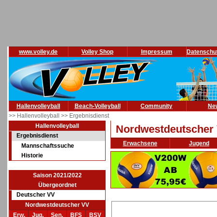
www.volley.de
Volley Shop
Impressum
Datenschu
Hallenvolleyball
Beach-Volleyball
Community
Ne
>> Hallenvolleyball
>> Ergebnisdienst
Hallenvolleyball
Nordwestdeutscher
Ergebnisdienst
Erwachsene
Jugend
Mannschaftssuche
Historie
Saison 2021/2022
Übergeordnet
Deutscher VV
Nordwestdeutscher VV
Erw.
Jug.
Sen.
BFS
BSV