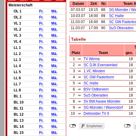
Datum
Zeit
Nr.
Team 
Meisterschaft
07.03.07
19:15
88
SG Münster / Wa
OL 1
Fr.
Mä.
10.03.07
18:00
89
SC Halle
OL 2
Fr.
Mä.
11.03.07
16:00
86
SC GW Paderbo
VL 1
Fr.
Mä.
11.03.07
17:00
90
SuS Oberaden
VL 2
Fr.
Mä.
VL 3
Fr.
Mä.
Tabelle
VL 4
Fr.
Mä.
LL 1
Fr.
Mä.
Platz
Team
ges.
LL 2
Fr.
Mä.
1
⇒
TV Werne
18
LL 3
Fr.
Mä.
2
⇒
SC DJK Everswinkel
18
LL 4
Fr.
Mä.
3
⇒
1.VC Minden
18
LL 5
Fr.
Mä.
4
⇒
SC GW Paderborn
18
LL 6
Fr.
Mä.
5
⇒
SC Halle
18
LL 7
Fr.
Mä.
6
⇒
BSV Ostbevern
18
LL 8
Fr.
Mä.
7
⇒
SuS Oberaden
18
BL 1
Fr.
Mä.
8
⇒
SV BW Aasee Münster
18
BL 10
Fr.
Mä.
9
⇒
SG Münster / Warendorf
18
BL 11
Fr.
Mä.
10
⇒
Detmolder TV II
18
BL 12
Fr.
Mä.
BL 13
Fr.
Mä.
BL 14
Fr.
Mä.
BL 15
Fr.
Mä.