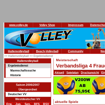
www.volley.de
Volley Shop
Impressum
Datenschu
Hallenvolleyball
Beach-Volleyball
Community
Ne
>> Hallenvolleyball
>> Ergebnisdienst
Meisterschaft
Hallenvolleyball
Verbandsliga 4 Frau
Ergebnisdienst
Mannschaftssuche
Aktuell
Spielplan
Druckansicht
Ei
Historie
Saison 2006/2007
Übergeordnet
Deutscher VV
Westdeutscher VV
aktuelle Spiele
Erw.
Jug.
Sen.
BFS
BSV