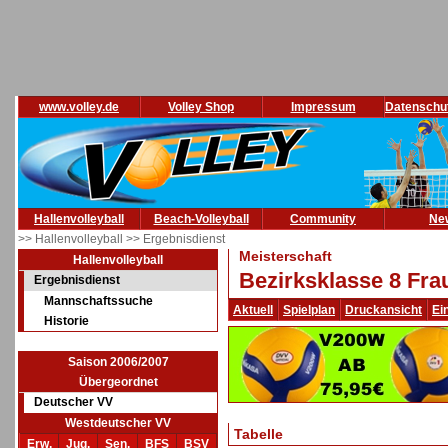
www.volley.de
Volley Shop
Impressum
Datenschu
Hallenvolleyball
Beach-Volleyball
Community
Ne
>> Hallenvolleyball
>> Ergebnisdienst
Meisterschaft
Hallenvolleyball
Bezirksklasse 8 Fra
Ergebnisdienst
Mannschaftssuche
Aktuell
Spielplan
Druckansicht
Ei
Historie
Saison 2006/2007
Übergeordnet
Deutscher VV
Westdeutscher VV
Tabelle
Erw.
Jug.
Sen.
BFS
BSV