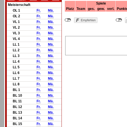
Spiele
Meisterschaft
Platz
Team
ges.
gew.
verl.
Punkt
OL 1
Fr.
Mä.
OL 2
Fr.
Mä.
VL 1
Fr.
Mä.
VL 2
Fr.
Mä.
VL 3
Fr.
Mä.
VL 4
Fr.
Mä.
LL 1
Fr.
Mä.
LL 2
Fr.
Mä.
LL 3
Fr.
Mä.
LL 4
Fr.
Mä.
LL 5
Fr.
Mä.
LL 6
Fr.
Mä.
LL 7
Fr.
Mä.
LL 8
Fr.
Mä.
BL 1
Fr.
Mä.
BL 10
Fr.
Mä.
BL 11
Fr.
Mä.
BL 12
Fr.
Mä.
BL 13
Fr.
Mä.
BL 14
Fr.
Mä.
BL 15
Fr.
Mä.