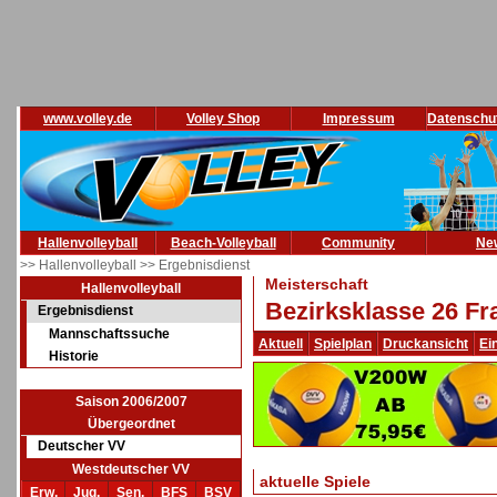
www.volley.de
Volley Shop
Impressum
Datenschu
Hallenvolleyball
Beach-Volleyball
Community
Ne
>> Hallenvolleyball
>> Ergebnisdienst
Meisterschaft
Hallenvolleyball
Bezirksklasse 26 Fr
Ergebnisdienst
Mannschaftssuche
Aktuell
Spielplan
Druckansicht
Ei
Historie
Saison 2006/2007
Übergeordnet
Deutscher VV
Westdeutscher VV
aktuelle Spiele
Erw.
Jug.
Sen.
BFS
BSV