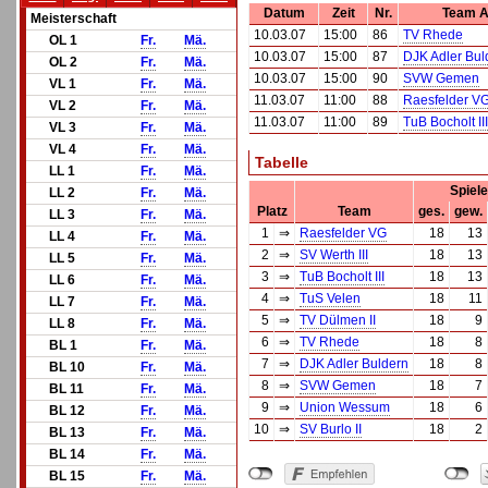
Datum
Zeit
Nr.
Team 
Meisterschaft
10.03.07
15:00
86
TV Rhede
OL 1
Fr.
Mä.
10.03.07
15:00
87
DJK Adler Bul
OL 2
Fr.
Mä.
10.03.07
15:00
90
SVW Gemen
VL 1
Fr.
Mä.
11.03.07
11:00
88
Raesfelder V
VL 2
Fr.
Mä.
11.03.07
11:00
89
TuB Bocholt III
VL 3
Fr.
Mä.
VL 4
Fr.
Mä.
Tabelle
LL 1
Fr.
Mä.
Spiele
LL 2
Fr.
Mä.
Platz
Team
ges.
gew.
LL 3
Fr.
Mä.
1
⇒
Raesfelder VG
18
13
LL 4
Fr.
Mä.
2
⇒
SV Werth III
18
13
LL 5
Fr.
Mä.
3
⇒
TuB Bocholt III
18
13
LL 6
Fr.
Mä.
4
⇒
TuS Velen
18
11
LL 7
Fr.
Mä.
5
⇒
TV Dülmen II
18
9
LL 8
Fr.
Mä.
6
⇒
TV Rhede
18
8
BL 1
Fr.
Mä.
7
⇒
DJK Adler Buldern
18
8
BL 10
Fr.
Mä.
8
⇒
SVW Gemen
18
7
BL 11
Fr.
Mä.
9
⇒
Union Wessum
18
6
BL 12
Fr.
Mä.
10
⇒
SV Burlo II
18
2
BL 13
Fr.
Mä.
BL 14
Fr.
Mä.
BL 15
Fr.
Mä.