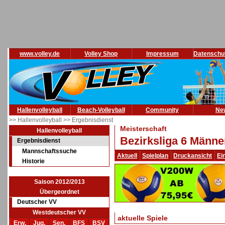
www.volley.de
Volley Shop
Impressum
Datenschu
Hallenvolleyball
Beach-Volleyball
Community
Ne
>> Hallenvolleyball
>> Ergebnisdienst
Meisterschaft
Hallenvolleyball
Bezirksliga 6 Männe
Ergebnisdienst
Mannschaftssuche
Aktuell
Spielplan
Druckansicht
Ei
Historie
Saison 2012/2013
Übergeordnet
Deutscher VV
Westdeutscher VV
aktuelle Spiele
Erw.
Jug.
Sen.
BFS
BSV