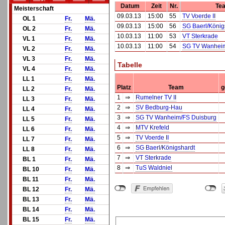
Datum
Zeit
Nr.
Te
Meisterschaft
09.03.13
15:00
55
TV Voerde II
OL 1
Fr.
Mä.
09.03.13
15:00
56
SG Baerl/König
OL 2
Fr.
Mä.
10.03.13
11:00
53
VT Sterkrade
VL 1
Fr.
Mä.
10.03.13
11:00
54
SG TV Wanheim
VL 2
Fr.
Mä.
VL 3
Fr.
Mä.
Tabelle
VL 4
Fr.
Mä.
LL 1
Fr.
Mä.
Platz
Team
g
LL 2
Fr.
Mä.
1
⇒
Rumelner TV II
LL 3
Fr.
Mä.
2
⇒
SV Bedburg-Hau
LL 4
Fr.
Mä.
3
⇒
SG TV Wanheim/FS Duisburg
LL 5
Fr.
Mä.
4
⇒
MTV Krefeld
LL 6
Fr.
Mä.
5
⇒
TV Voerde II
LL 7
Fr.
Mä.
6
⇒
SG Baerl/Königshardt
LL 8
Fr.
Mä.
7
⇒
VT Sterkrade
BL 1
Fr.
Mä.
8
⇒
TuS Waldniel
BL 10
Fr.
Mä.
BL 11
Fr.
Mä.
BL 12
Fr.
Mä.
BL 13
Fr.
Mä.
BL 14
Fr.
Mä.
BL 15
Fr.
Mä.