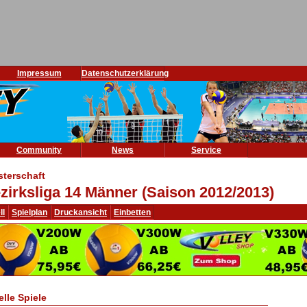
Impressum
Datenschutzerklärung
Community
News
Service
sterschaft
zirksliga 14 Männer (Saison 2012/2013)
ll
Spielplan
Druckansicht
Einbetten
elle Spiele