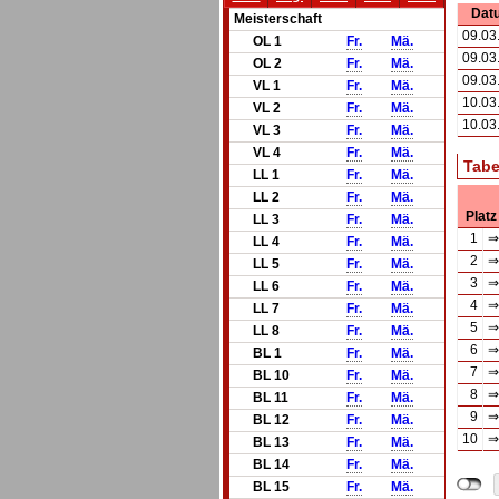
Dat
Meisterschaft
09.03
OL 1
Fr.
Mä.
09.03
OL 2
Fr.
Mä.
09.03
VL 1
Fr.
Mä.
10.03
VL 2
Fr.
Mä.
10.03
VL 3
Fr.
Mä.
VL 4
Fr.
Mä.
Tabe
LL 1
Fr.
Mä.
LL 2
Fr.
Mä.
Platz
LL 3
Fr.
Mä.
1
⇒
LL 4
Fr.
Mä.
2
⇒
LL 5
Fr.
Mä.
3
⇒
LL 6
Fr.
Mä.
4
⇒
LL 7
Fr.
Mä.
5
⇒
LL 8
Fr.
Mä.
6
⇒
BL 1
Fr.
Mä.
7
⇒
BL 10
Fr.
Mä.
8
⇒
BL 11
Fr.
Mä.
9
⇒
BL 12
Fr.
Mä.
10
⇒
BL 13
Fr.
Mä.
BL 14
Fr.
Mä.
BL 15
Fr.
Mä.