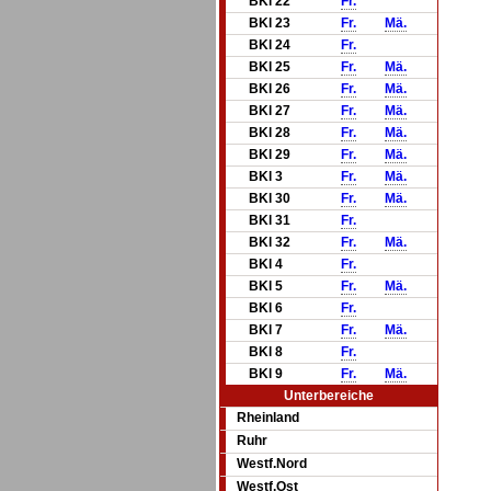
BKl 22
Fr.
BKl 23
Fr.
Mä.
BKl 24
Fr.
BKl 25
Fr.
Mä.
BKl 26
Fr.
Mä.
BKl 27
Fr.
Mä.
BKl 28
Fr.
Mä.
BKl 29
Fr.
Mä.
BKl 3
Fr.
Mä.
BKl 30
Fr.
Mä.
BKl 31
Fr.
BKl 32
Fr.
Mä.
BKl 4
Fr.
BKl 5
Fr.
Mä.
BKl 6
Fr.
BKl 7
Fr.
Mä.
BKl 8
Fr.
BKl 9
Fr.
Mä.
Unterbereiche
Rheinland
Ruhr
Westf.Nord
Westf.Ost