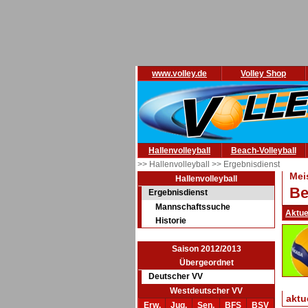
www.volley.de
Volley Shop
Hallenvolleyball
Beach-Volleyball
>> Hallenvolleyball
>> Ergebnisdienst
Mei
Hallenvolleyball
Be
Ergebnisdienst
Mannschaftssuche
Aktue
Historie
Saison 2012/2013
Übergeordnet
Deutscher VV
Westdeutscher VV
aktu
Erw.
Jug.
Sen.
BFS
BSV