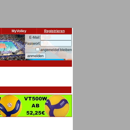
MyVolley
Registrieren
E-Mail:
Passwort:
angemeldet bleiben