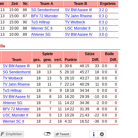
um
Zeit
Nr.
Team A
Team B
Ergebnis
.13
15:00
86
SG Sendenhorst
SV BW Aasee III
3:2 ()
.13
15:00
87
BFV 72 Münster
TV Jahn Rheine
0:3 ()
.13
15:00
90
TuS Hiltrup
TV Wolbeck
0:3 ()
.13
10:00
88
Werner SC II
USC Münster II
1:3 ()
.13
10:00
89
Ahlener SG
SV BW Aasee IV
3:0 ()
lle
Spiele
Sätze
Bälle
Team
ges.
gew.
verl.
Punkte
Diff.
Diff.
SV BW Aasee III
18
15
3
30:6
48:15
33
0:0
0
SG Sendenhorst
18
13
5
26:10
45:27
18
0:0
0
TV Wolbeck
18
13
5
26:10
43:27
16
0:0
0
TV Jahn Rheine
18
11
7
22:14
40:29
11
0:0
0
TuS Hiltrup
18
9
9
18:18
34:34
0
0:0
0
SV BW Aasee IV
18
8
10
16:20
29:39
-10
0:0
0
Ahlener SG
18
7
11
14:22
34:36
-2
0:0
0
BFV 72 Münster
18
7
11
14:22
31:39
-8
0:0
0
USC Münster II
18
5
13
10:26
21:43
-22
0:0
0
Werner SC II
18
2
16
4:32
16:52
-36
0:0
0