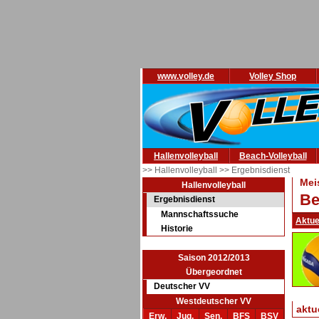
www.volley.de
Volley Shop
Hallenvolleyball
Beach-Volleyball
>> Hallenvolleyball
>> Ergebnisdienst
Mei
Hallenvolleyball
Be
Ergebnisdienst
Mannschaftssuche
Aktue
Historie
Saison 2012/2013
Übergeordnet
Deutscher VV
Westdeutscher VV
aktu
Erw.
Jug.
Sen.
BFS
BSV