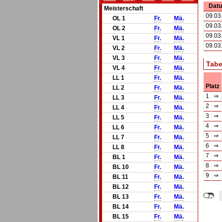
Dat
Meisterschaft
09.03
OL 1
Fr.
Mä.
09.03
OL 2
Fr.
Mä.
09.03
VL 1
Fr.
Mä.
09.03
VL 2
Fr.
Mä.
VL 3
Fr.
Mä.
Tabe
VL 4
Fr.
Mä.
LL 1
Fr.
Mä.
Platz
LL 2
Fr.
Mä.
1
⇒
LL 3
Fr.
Mä.
2
⇒
LL 4
Fr.
Mä.
3
⇒
LL 5
Fr.
Mä.
4
⇒
LL 6
Fr.
Mä.
5
⇒
LL 7
Fr.
Mä.
6
⇒
LL 8
Fr.
Mä.
7
⇒
BL 1
Fr.
Mä.
8
⇒
BL 10
Fr.
Mä.
9
⇒
BL 11
Fr.
Mä.
BL 12
Fr.
Mä.
BL 13
Fr.
Mä.
BL 14
Fr.
Mä.
BL 15
Fr.
Mä.