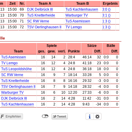
um
Zeit
Nr.
Team A
Team B
Ergebnis
.13
15:00
69
DJK Delbrück III
TuS Kachtenhausen
3:0 ()
.13
15:00
70
TuS Knetterheide
Warburger TV
3:1 ()
.13
15:00
71
SC RW Verne
TuS Asemissen
1:3 ()
.13
15:00
72
TSV Oerlinghausen II
TV Lemgo
1:3 ()
lle
Spiele
Sätze
Bälle
Team
ges.
gew.
verl.
Punkte
Diff.
Diff.
TuS Asemissen
16
14
2
28:4
46:14
32
0:0
0
TV Lemgo
16
12
4
24:8
41:18
23
0:0
0
TuS Leopoldshöhe
16
12
4
24:8
36:18
18
0:0
0
SC RW Verne
16
9
7
18:14
33:28
5
0:0
0
TuS Knetterheide
16
8
8
16:16
29:32
-3
0:0
0
TSV Oerlinghausen II
16
7
9
14:18
28:32
-4
0:0
0
Warburger TV
16
6
10
12:20
27:33
-6
0:0
0
DJK Delbrück III
16
2
14
4:28
11:42
-31
0:0
0
TuS Kachtenhausen
16
2
14
4:28
9:43
-34
0:0
0