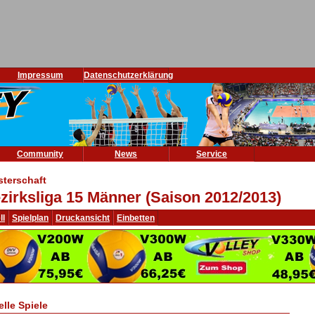
Impressum
Datenschutzerklärung
Community
News
Service
sterschaft
zirksliga 15 Männer (Saison 2012/2013)
ll
Spielplan
Druckansicht
Einbetten
elle Spiele