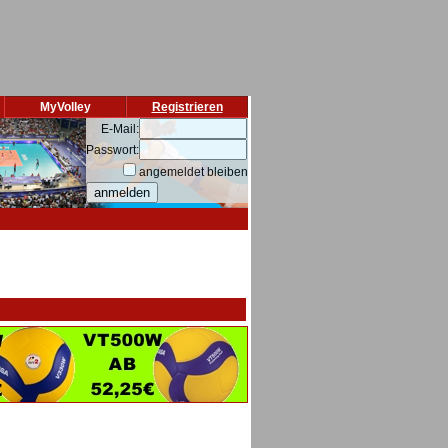
MyVolley
Registrieren
E-Mail:
Passwort:
angemeldet bleiben