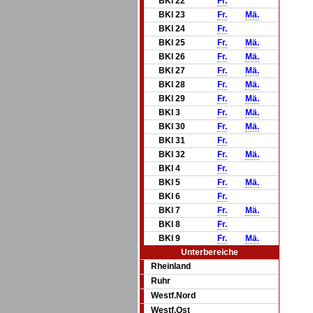
BKl 22
Fr.
BKl 23
Fr.
Mä.
BKl 24
Fr.
BKl 25
Fr.
Mä.
BKl 26
Fr.
Mä.
BKl 27
Fr.
Mä.
BKl 28
Fr.
Mä.
BKl 29
Fr.
Mä.
BKl 3
Fr.
Mä.
BKl 30
Fr.
Mä.
BKl 31
Fr.
BKl 32
Fr.
Mä.
BKl 4
Fr.
BKl 5
Fr.
Mä.
BKl 6
Fr.
BKl 7
Fr.
Mä.
BKl 8
Fr.
BKl 9
Fr.
Mä.
Unterbereiche
Rheinland
Ruhr
Westf.Nord
Westf.Ost